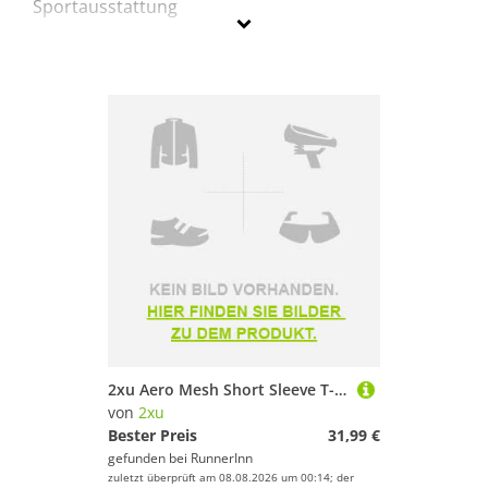
Sportausstattung
2XU
Geschlecht
Preis
% Sale
Lila
2xu Aero Mesh Short Sleeve T-shirt Blau M Frau
von
2xu
Bester Preis
31,99 €
gefunden bei
RunnerInn
zuletzt überprüft am 08.08.2026 um 00:14; der