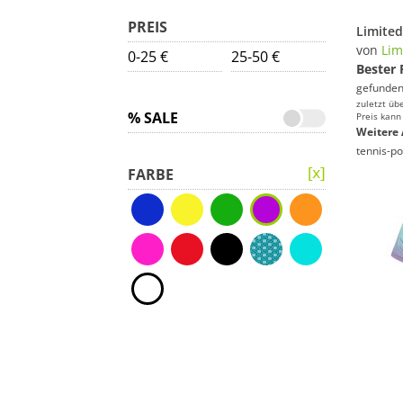
PREIS
von
Lim
0-25 €
25-50 €
Bester 
gefunden
zuletzt üb
% SALE
Preis kann
Weitere 
tennis-po
FARBE