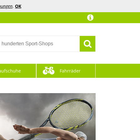
mungen
.
OK
aufschuhe
Fahrräder