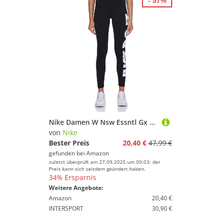
- 57%
Nike Damen W Nsw Essntl Gx Hr Lggng Jdi Leggings, Black/White, XS EU
von
Nike
Bester Preis
20,40 €
47,99 €
gefunden bei
Amazon
zuletzt überprüft am 27.09.2025 um 00:03; der
Preis kann sich seitdem geändert haben.
34% Ersparnis
Weitere Angebote:
Amazon
20,40 €
INTERSPORT
30,90 €