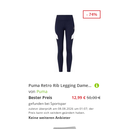
Sporttaschen
Tanzbekleidung
- 74%
Tanzkleider
Tops & Tubes
Marke
Geschlecht
Preis
% Sale
Puma Retro Rib Legging Damen Tights 576513-06
Farbe
von
Puma
Bester Preis
12,99 €
50,00 €
gefunden bei
Sportspar
zuletzt überprüft am 08.08.2026 um 01:07; der
Preis kann sich seitdem geändert haben.
Keine weiteren Anbieter