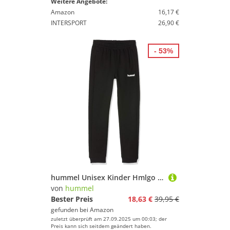
Weitere Angebote:
Amazon
16,17 €
INTERSPORT
26,90 €
- 53%
hummel Unisex Kinder Hmlgo bomulds net Hose, Schwarz, 116 EU
von
hummel
Bester Preis
18,63 €
39,95 €
gefunden bei
Amazon
zuletzt überprüft am 27.09.2025 um 00:03; der
Preis kann sich seitdem geändert haben.