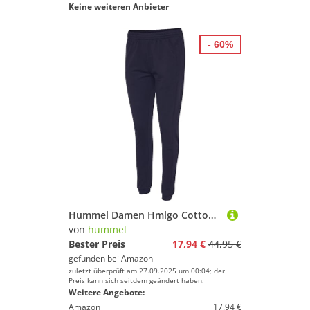
Keine weiteren Anbieter
- 60%
Hummel Damen Hmlgo Cotton Pant Woman Hose, Marine, M EU
von
hummel
Bester Preis
17,94 €
44,95 €
gefunden bei
Amazon
zuletzt überprüft am 27.09.2025 um 00:04; der
Preis kann sich seitdem geändert haben.
Weitere Angebote:
Amazon
17,94 €