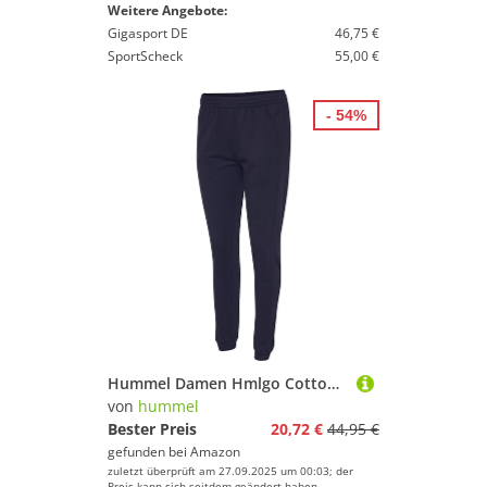
Weitere Angebote:
Gigasport DE
46,75 €
SportScheck
55,00 €
- 54%
Hummel Damen Hmlgo Cotton Pant Woman Hose, Marine, XL EU
von
hummel
Bester Preis
20,72 €
44,95 €
gefunden bei
Amazon
zuletzt überprüft am 27.09.2025 um 00:03; der
Preis kann sich seitdem geändert haben.