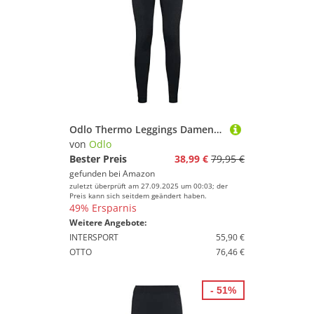
Odlo Thermo Leggings Damen Performance Warm I Thermounterwäsche I Warme Skiunterwäsche Lange Thermohose I Damen
von
Odlo
Bester Preis
38,99 €
79,95 €
gefunden bei
Amazon
zuletzt überprüft am 27.09.2025 um 00:03; der
Preis kann sich seitdem geändert haben.
49% Ersparnis
Weitere Angebote:
INTERSPORT
55,90 €
OTTO
76,46 €
- 51%