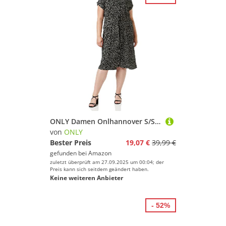
ONLY Damen Onlhannover S/S Shirt Dress Noos WVN, Black/AOP:w. Cloud Dancer Graphic, 32
von
ONLY
Bester Preis
19,07 €
39,99 €
gefunden bei
Amazon
zuletzt überprüft am 27.09.2025 um 00:04; der
Preis kann sich seitdem geändert haben.
Keine weiteren Anbieter
- 52%