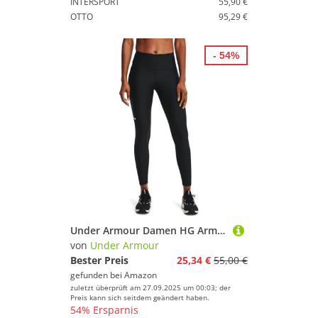
INTERSPORT
55,90 €
OTTO
95,29 €
- 54%
Under Armour Damen HG Armour HiRise Leg, leichte Sport Leggings, komfortable Sporthose für Frauen
von
Under Armour
Bester Preis
25,34 €
55,00 €
gefunden bei
Amazon
zuletzt überprüft am 27.09.2025 um 00:03; der
Preis kann sich seitdem geändert haben.
54% Ersparnis