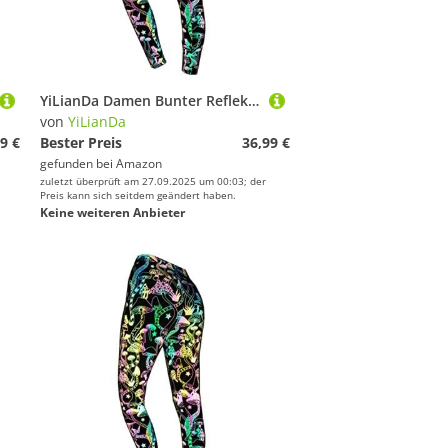
YiLianDa Damen Bunter Reflektierende Yoga Hose, Hohe Taille Elastisch Party Nachtclub Tanzhose, Sport Casual Fitness Nacht Leuchtender Leggings Pilz Leggings XL
von
YiLianDa
9 €
Bester Preis
36,99 €
gefunden bei
Amazon
zuletzt überprüft am 27.09.2025 um 00:03; der
Preis kann sich seitdem geändert haben.
Keine weiteren Anbieter