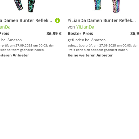
YiLianDa Damen Bunter Reflektierende Yoga Hose, Hohe Taille Elastisch Party Nachtclub Tanzhose, Sport Casual Fitness Nacht Leuchtender Leggings Pilz Leggings M
YiLianDa Damen Bunter Reflektierende Yoga Hose, Hohe Taille Elastisch Party Nachtclub Tanzhose, Sport Casual Fitness Nacht Leuchtender Leggings Zebra Leggings XL
ianDa
von
YiLianDa
Preis
36,99 €
Bester Preis
36,9
 bei
Amazon
gefunden bei
Amazon
erprüft am 27.09.2025 um 00:03; der
zuletzt überprüft am 27.09.2025 um 00:03; der
 sich seitdem geändert haben.
Preis kann sich seitdem geändert haben.
iteren Anbieter
Keine weiteren Anbieter