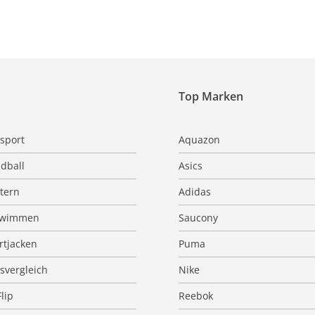
Top Marken
sport
Aquazon
dball
Asics
ttern
Adidas
hwimmen
Saucony
rtjacken
Puma
isvergleich
Nike
Flip
Reebok