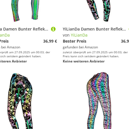
YiLianDa Damen Bunter Reflektierende Yoga Hose, Hohe Taille Elastisch Party Nachtclub Tanzhose, Sport Casual Fitness Nacht Leuchtender Leggings Schlangenhaut Leggings M
YiLianDa Damen Bunter Reflektierende Yoga Hose, Hohe Taille Elastisch Party Nachtclub Tanzhose, Sport Casual Fitness Nacht Leuchtender Leggings Pilz Leggings L
ianDa
von
YiLianDa
Preis
36,99 €
Bester Preis
36,9
 bei
Amazon
gefunden bei
Amazon
erprüft am 27.09.2025 um 00:03; der
zuletzt überprüft am 27.09.2025 um 00:03; der
 sich seitdem geändert haben.
Preis kann sich seitdem geändert haben.
iteren Anbieter
Keine weiteren Anbieter