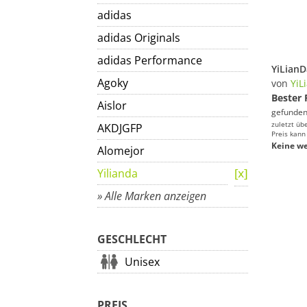
adidas
adidas Originals
adidas Performance
Agoky
von
YiL
Bester 
Aislor
gefunden
zuletzt üb
AKDJGFP
Preis kann
Keine we
Alomejor
Yilianda
» Alle Marken anzeigen
GESCHLECHT
Unisex
PREIS