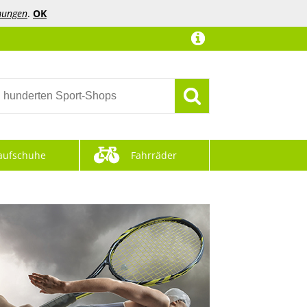
mungen
.
OK
aufschuhe
Fahrräder