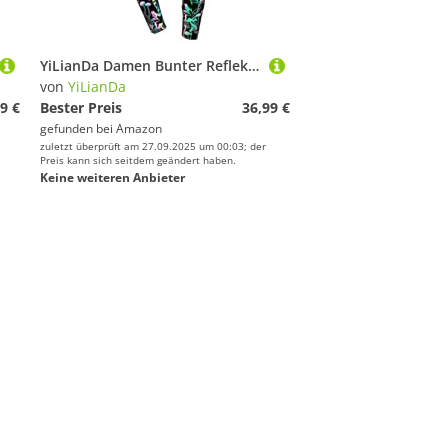
YiLianDa Damen Bunter Reflektierende Yoga Hose, Hohe Taille Elastisch Party Nachtclub Tanzhose, Sport Casual Fitness Nacht Leuchtender Leggings Pilz Leggings S
von
YiLianDa
9 €
Bester Preis
36,99 €
gefunden bei
Amazon
zuletzt überprüft am 27.09.2025 um 00:03; der
Preis kann sich seitdem geändert haben.
Keine weiteren Anbieter