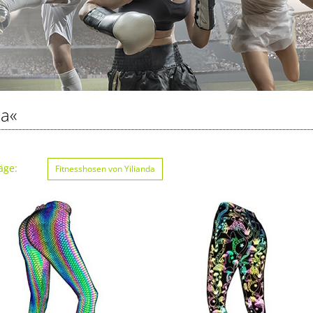
da«
äge:
Fitnesshosen von Yilianda