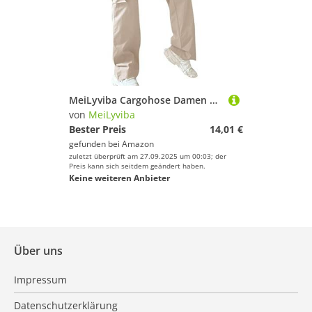
MeiLyviba Cargohose Damen High Waist Jogginghose Teenager Mädchen Cargo Hose Cargohosen Y2k Hosen Straight Sweathose Elastische Bund Capri Hosen Schlaghose Sport Jogginghose mit Taschen Streatwear
von
MeiLyviba
Bester Preis
14,01 €
gefunden bei
Amazon
zuletzt überprüft am 27.09.2025 um 00:03; der
Preis kann sich seitdem geändert haben.
Keine weiteren Anbieter
Über uns
Impressum
Datenschutzerklärung