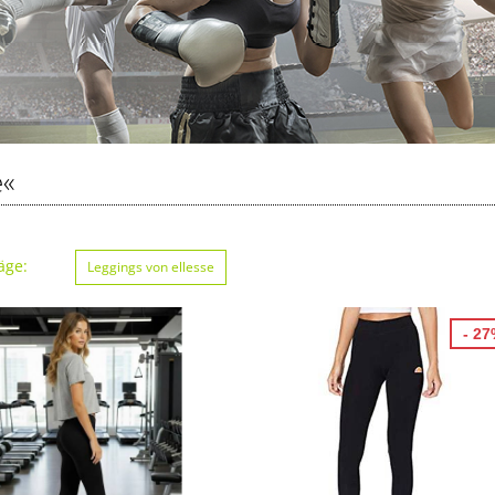
e«
äge:
Leggings von ellesse
- 2