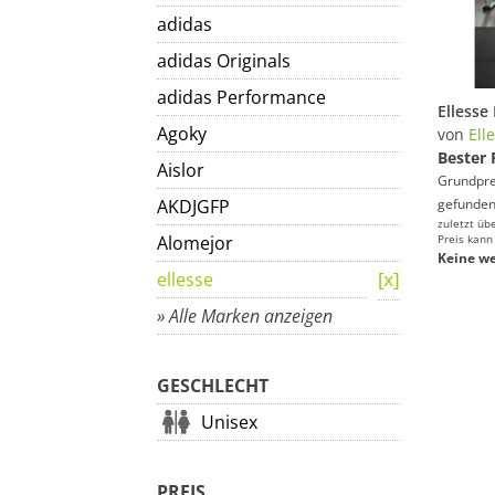
adidas
adidas Originals
adidas Performance
Agoky
von
Ell
Bester 
Aislor
Grundprei
AKDJGFP
gefunden
zuletzt üb
Alomejor
Preis kann
Keine we
ellesse
» Alle Marken anzeigen
GESCHLECHT
Unisex
PREIS