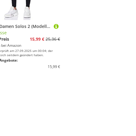
Ellesse Damen Solos 2 (Modellname ) Legging - Schwarz - 36EU (8 UK)
esse
Preis
15,99 €
25,36 €
 bei
Amazon
erprüft am 27.09.2025 um 00:04; der
 sich seitdem geändert haben.
Angebote:
15,99 €