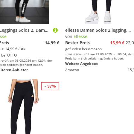
Ellesse Leggings Solos 2, Damen - Anthrazit
ellesse Damen Solos 2 legging, Anthracite, 14 EU
esse
von
Ellesse
Preis
14,99 €
Bester Preis
15,99 €
22,0
s: 14,99 € / stk
gefunden bei
Amazon
zuletzt überprüft am 27.09.2025 um 00:04; der
 bei
OTTO
Preis kann sich seitdem geändert haben.
erprüft am 06.08.2026 um 12:04; der
Weitere Angebote:
 sich seitdem geändert haben.
iteren Anbieter
Amazon
15,
- 37%