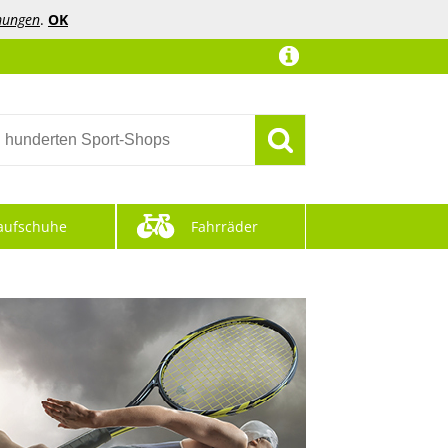
mungen
.
OK
aufschuhe
Fahrräder