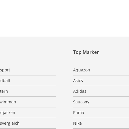
Top Marken
sport
Aquazon
dball
Asics
ttern
Adidas
hwimmen
Saucony
rtjacken
Puma
isvergleich
Nike