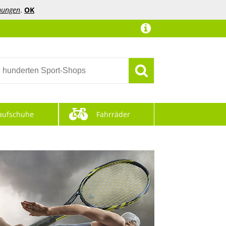
mungen
.
OK
aufschuhe
Fahrräder