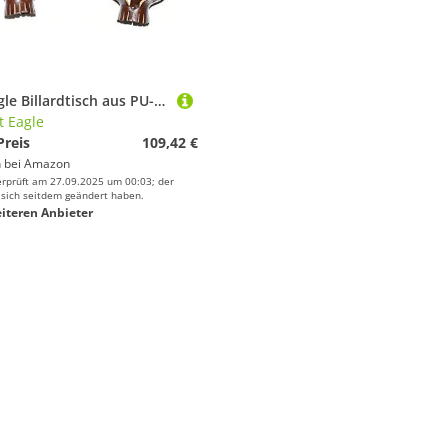
East Eagle Billardtisch aus PU-Leder mit Taschen, Diamantmuster, inklusive Taschen, Schrauben (Kirsche)
t Eagle
Preis
109,42 €
 bei
Amazon
erprüft am 27.09.2025 um 00:03; der
 sich seitdem geändert haben.
iteren Anbieter