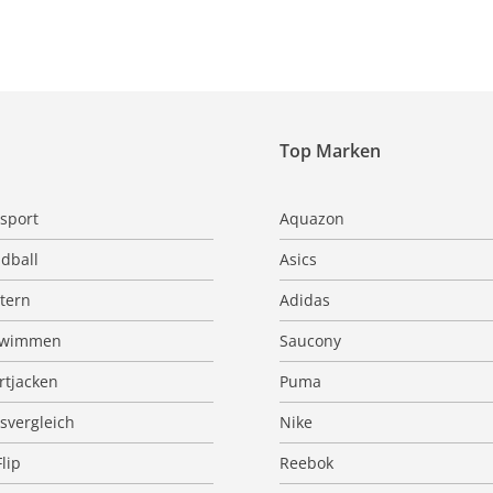
Top Marken
sport
Aquazon
dball
Asics
ttern
Adidas
hwimmen
Saucony
rtjacken
Puma
isvergleich
Nike
Flip
Reebok