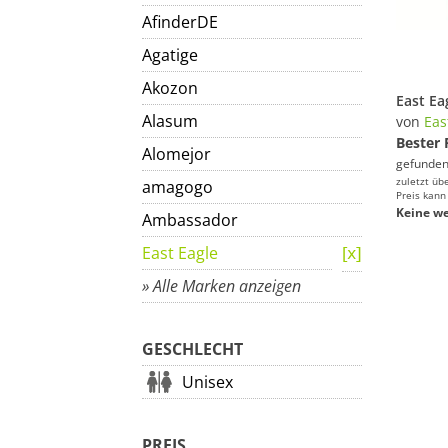
AfinderDE
Agatige
Akozon
Alasum
von
Eas
Bester 
Alomejor
gefunden
zuletzt üb
amagogo
Preis kann
Keine we
Ambassador
East Eagle
» Alle Marken anzeigen
GESCHLECHT
Unisex
PREIS