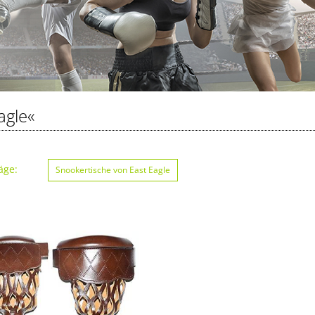
agle«
äge:
Snookertische von East Eagle