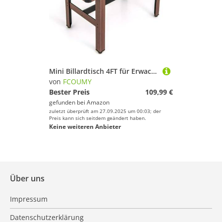
Mini Billardtisch 4FT für Erwachsene & Kinder, Tischspiel Pool-Billardtische Tischbillardmit 2 Queues 2 Kreiden 16 Bällen Dreieck & Bürste 122 x 61 x 76 cm
von
FCOUMY
Bester Preis
109,99 €
gefunden bei
Amazon
zuletzt überprüft am 27.09.2025 um 00:03; der
Preis kann sich seitdem geändert haben.
Keine weiteren Anbieter
Über uns
Impressum
Datenschutzerklärung