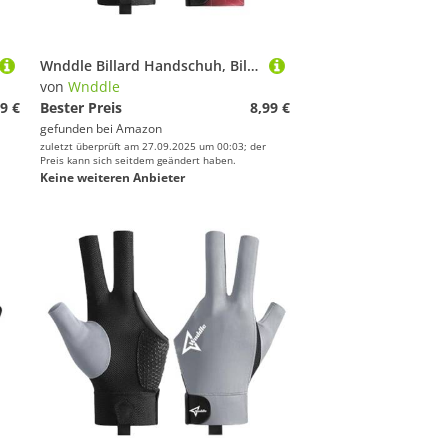
Wnddle Billard Handschuh, Billard Handschuh Links, Snooker Handschuhe, Billiard Pool Cue Gloves, Verstellbare Poolhandschuhe, rutschfeste Poolhandschuhe, Geeignet für Snooker, Pool-Spiele (Red)
von
Wnddle
9 €
Bester Preis
8,99 €
gefunden bei
Amazon
zuletzt überprüft am 27.09.2025 um 00:03; der
Preis kann sich seitdem geändert haben.
Keine weiteren Anbieter