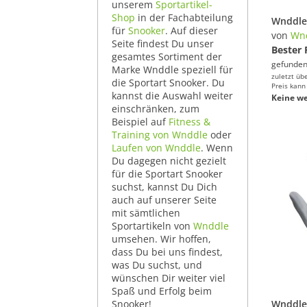
unserem
Sportartikel-
Shop
in der Fachabteilung
für
Snooker
. Auf dieser
von
Wn
Seite findest Du unser
Bester 
gesamtes Sortiment der
gefunden
Marke Wnddle speziell für
zuletzt üb
die Sportart Snooker. Du
Preis kann
kannst die Auswahl weiter
Keine we
einschränken, zum
Beispiel auf
Fitness &
Training von Wnddle
oder
Laufen von Wnddle
. Wenn
Du dagegen nicht gezielt
für die Sportart Snooker
suchst, kannst Du Dich
auch auf unserer Seite
mit sämtlichen
Sportartikeln von
Wnddle
umsehen. Wir hoffen,
dass Du bei uns findest,
was Du suchst, und
wünschen Dir weiter viel
Spaß und Erfolg beim
Snooker!