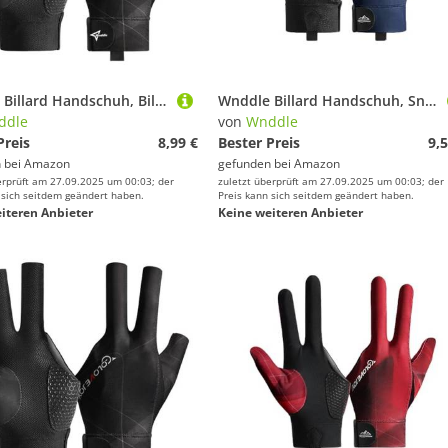
Wnddle Billard Handschuh, Billard Handschuh Links, Snooker Handschuhe, Billiard Pool Cue Gloves, Verstellbare Poolhandschuhe, rutschfeste Poolhandschuhe, Geeignet für Snooker, Pool-Spiele (Schwarz)
Wnddle Billard Handschuh, Snooker Handschuhe, Billiard Pool Cue Gloves, Verstellbare Poolhandschuhe, rutschfeste Poolhandschuhe, Geeignet für Snooker, Carom-Spiele, Pool-Spiele
ddle
von
Wnddle
Preis
8,99 €
Bester Preis
9,5
 bei
Amazon
gefunden bei
Amazon
erprüft am 27.09.2025 um 00:03; der
zuletzt überprüft am 27.09.2025 um 00:03; der
 sich seitdem geändert haben.
Preis kann sich seitdem geändert haben.
iteren Anbieter
Keine weiteren Anbieter