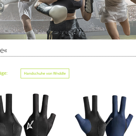
e«
äge:
Handschuhe von Wnddle