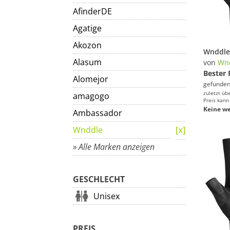
AfinderDE
Agatige
Akozon
Alasum
von
Wn
Bester 
Alomejor
gefunden
zuletzt üb
amagogo
Preis kann
Keine we
Ambassador
Wnddle
» Alle Marken anzeigen
GESCHLECHT
Unisex
PREIS