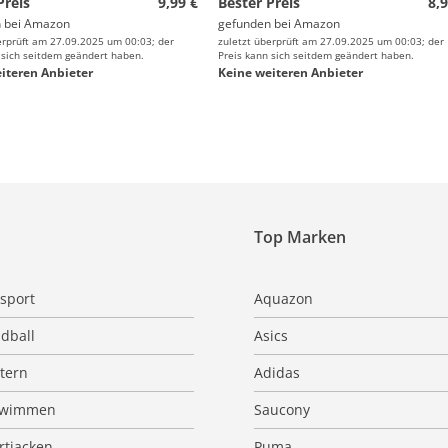
Preis
9,99 €
Bester Preis
8,9
 bei
Amazon
gefunden bei
Amazon
erprüft am 27.09.2025 um 00:03; der
zuletzt überprüft am 27.09.2025 um 00:03; der
 sich seitdem geändert haben.
Preis kann sich seitdem geändert haben.
iteren Anbieter
Keine weiteren Anbieter
Top Marken
sport
Aquazon
dball
Asics
ttern
Adidas
hwimmen
Saucony
rtjacken
Puma