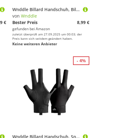
Wnddle Billard Handschuh, Billard Handschuh Links, Snooker Handschuhe, Billiard Pool Cue Gloves, Verstellbare Poolhandschuhe, rutschfeste Poolhandschuhe, Geeignet für Snooker, Pool-Spiele (Grau)
von
Wnddle
9 €
Bester Preis
8,99 €
gefunden bei
Amazon
zuletzt überprüft am 27.09.2025 um 00:03; der
Preis kann sich seitdem geändert haben.
Keine weiteren Anbieter
- 4%
Wnddle Billard Handschuh, Snooker Handschuhe, Billiard Pool Cue Gloves, rutschfeste Poolhandschuhe, Verstellbare Poolhandschuhe, Geeignet für Pool-Spiele, Snooker, Carom-Spiele. (Reines Schwarz)