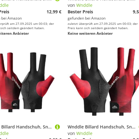
ddle
von
Wnddle
Preis
12,99 €
Bester Preis
9,5
 bei
Amazon
gefunden bei
Amazon
erprüft am 27.09.2025 um 00:03; der
zuletzt überprüft am 27.09.2025 um 00:03; der
 sich seitdem geändert haben.
Preis kann sich seitdem geändert haben.
iteren Anbieter
Keine weiteren Anbieter
Wnddle Billard Handschuh, Snooker Handschuhe, Billiard Pool Cue Gloves, rutschfeste Poolhandschuhe, Billardhandschuhe Rechte Brückenhand, Geeignet für Frauen Männer
Wnddle Billard Handschuh, Snooker Handschuhe, Billiard Pool Cue Gloves, Verstellbare Poolhandschuhe, rutschfeste Poolhandschuhe, Geeignet für Pool-Spiele, Snooker, Carom-Spiele.
ddle
von
Wnddle