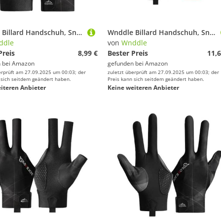
Wnddle Billard Handschuh, Snooker Handschuhe, Billiard Pool Cue Gloves, rutschfeste Poolhandschuhe, Verstellbare Poolhandschuhe, Geeignet für Pool-Spiele, Snooker, Carom-Spiele.
Wnddle Billard Handschuh, Snooker Handschuhe, Billiard Pool Cue Gloves, Verstellbare Poolhandschuhe, rutschfeste Poolhandschuhe, Geeignet für Carom-Spiele, Snooker, Pool-Spiele (Rot)
ddle
von
Wnddle
Preis
8,99 €
Bester Preis
11,6
 bei
Amazon
gefunden bei
Amazon
erprüft am 27.09.2025 um 00:03; der
zuletzt überprüft am 27.09.2025 um 00:03; der
 sich seitdem geändert haben.
Preis kann sich seitdem geändert haben.
iteren Anbieter
Keine weiteren Anbieter