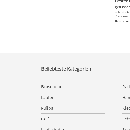
Bester 
gefunden
zuletzt üb
Preis kann
Keine we
Beliebteste Kategorien
Boxschuhe
Rad
Laufen
Han
Fußball
Kle
Golf
Sc
Laufschuhe
Spo