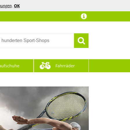
mungen
.
OK
aufschuhe
Fahrräder