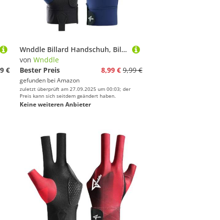
Wnddle Billard Handschuh, Billard Handschuh Links, Snooker Handschuhe, Billiard Pool Cue Gloves, Verstellbare Poolhandschuhe, rutschfeste Poolhandschuhe, Geeignet für Snooker, Pool-Spiele (Blue)
von
Wnddle
9 €
Bester Preis
8,99 €
9,99 €
gefunden bei
Amazon
zuletzt überprüft am 27.09.2025 um 00:03; der
Preis kann sich seitdem geändert haben.
Keine weiteren Anbieter