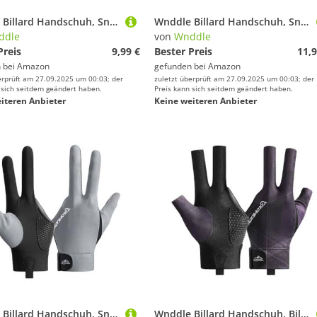
Wnddle Billard Handschuh, Snooker Handschuhe, Billiard Pool Cue Gloves, rutschfeste Poolhandschuhe, Billardhandschuhe Rechte Brückenhand, Geeignet für Frauen Männer
Wnddle Billard Handschuh, Snooker Handschuhe, Billiard Pool Cue Gloves, Verstellbare Poolhandschuhe, rutschfeste Poolhandschuhe, Geeignet für Carom-Spiele, Snooker, Pool-Spiele (Schwarz)
ddle
von
Wnddle
Preis
9,99 €
Bester Preis
11,9
 bei
Amazon
gefunden bei
Amazon
erprüft am 27.09.2025 um 00:03; der
zuletzt überprüft am 27.09.2025 um 00:03; der
 sich seitdem geändert haben.
Preis kann sich seitdem geändert haben.
iteren Anbieter
Keine weiteren Anbieter
Wnddle Billard Handschuh, Snooker Handschuhe, Billiard Pool Cue Gloves, Verstellbare Poolhandschuhe, rutschfeste Poolhandschuhe, Geeignet für Carom-Spiele, Snooker, Pool-Spiele (Grau)
Wnddle Billard Handschuh, Billiard Pool Cue Gloves, Snooker Handschuhe, Verstellbare Poolhandschuhe, rutschfeste Poolhandschuhe, Geeignet für Snooker, Pool-Spiele, Carom-Spiele