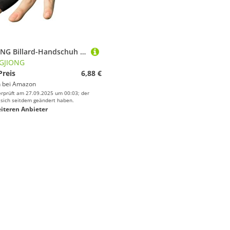
LINGJIONG Billard-Handschuh | 3 Finger Billard linke Hand Snookerhandschuh | Atmungsaktive Show-Handschuhe für Billard-Shooter | Pool-Snooker-Sportzubehör für Damen und Herren
GJIONG
Preis
6,88 €
 bei
Amazon
erprüft am 27.09.2025 um 00:03; der
 sich seitdem geändert haben.
iteren Anbieter