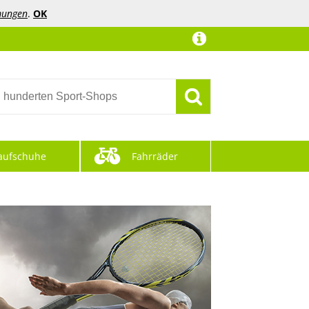
mungen
.
OK
aufschuhe
Fahrräder