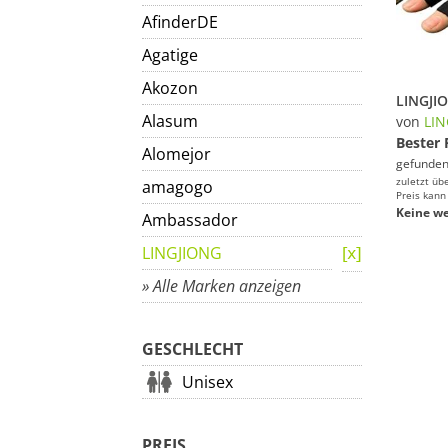
AfinderDE
Agatige
Akozon
Alasum
von
LIN
Bester 
Alomejor
gefunden
zuletzt üb
amagogo
Preis kann
Keine we
Ambassador
LINGJIONG
» Alle Marken anzeigen
GESCHLECHT
Unisex
PREIS