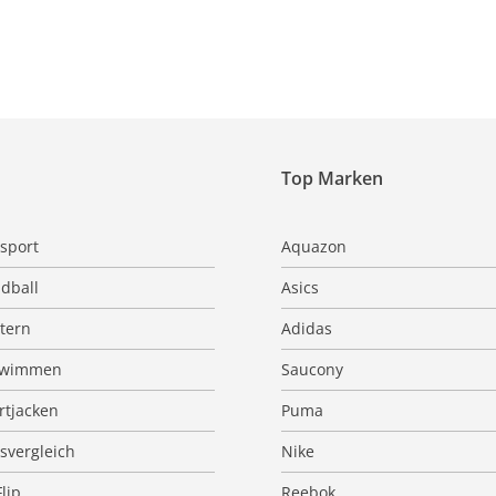
Top Marken
sport
Aquazon
dball
Asics
ttern
Adidas
hwimmen
Saucony
rtjacken
Puma
isvergleich
Nike
Flip
Reebok