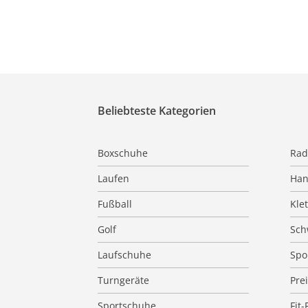
Beliebteste Kategorien
Boxschuhe
Rad
Laufen
Han
Fußball
Kle
Golf
Sc
Laufschuhe
Spo
Turngeräte
Pre
Sportschuhe
Fit-