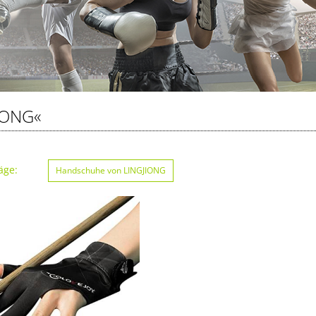
IONG«
äge:
Handschuhe von LINGJIONG