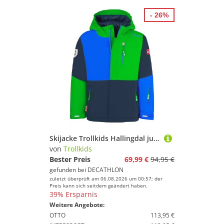
- 26%
Skijacke Trollkids Hallingdal junior bright/green
von
Trollkids
Bester Preis
69,99 €
94,95 €
gefunden bei
DECATHLON
zuletzt überprüft am 06.08.2026 um 00:57; der
Preis kann sich seitdem geändert haben.
39% Ersparnis
Weitere Angebote:
OTTO
113,95 €