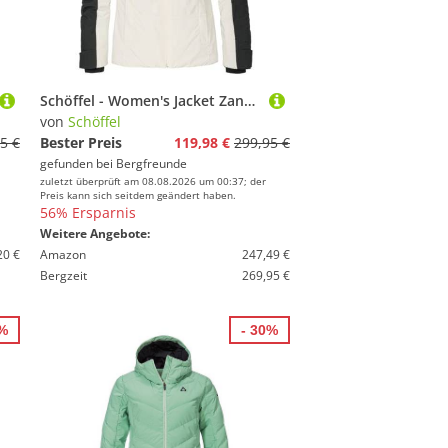
Schöffel - Women's Jacket Zandwel - Skijacke Gr 46 weiß
von
Schöffel
5 €
Bester Preis
119,98 €
299,95 €
gefunden bei
Bergfreunde
zuletzt überprüft am 08.08.2026 um 00:37; der
Preis kann sich seitdem geändert haben.
56% Ersparnis
Weitere Angebote:
20 €
Amazon
247,49 €
Bergzeit
269,95 €
5%
- 30%