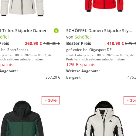
l Trifex Skijacke Damen
SCHÖFFEL Damen Skijacke Style Caldirola rot | 40
öffel
von
Schöffel
Preis
260,99 €
400,00 €
Bester Preis
418,99 €
599,9
 bei
SportScheck
gefunden bei
Gigasport DE
erprüft am 08.08.2026 um 00:52; der
zuletzt überprüft am 08.08.2026 um 00:55; der
 sich seitdem geändert haben.
Preis kann sich seitdem geändert haben.
parnis
12% Ersparnis
Angebote:
Weitere Angebote:
357,20 €
Bergzeit
476,
- 38%
- 3