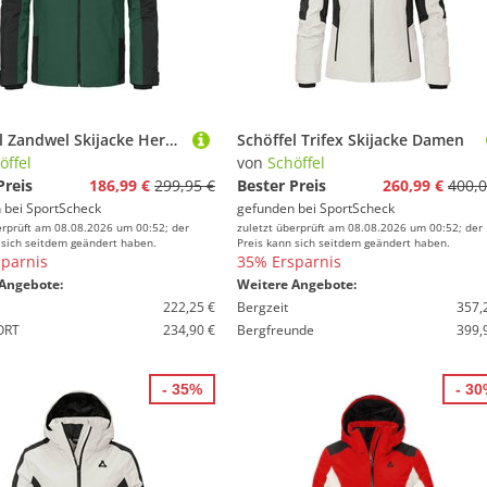
Schöffel Zandwel Skijacke Herren
Schöffel Trifex Skijacke Damen
öffel
von
Schöffel
Preis
186,99 €
299,95 €
Bester Preis
260,99 €
400,0
 bei
SportScheck
gefunden bei
SportScheck
erprüft am 08.08.2026 um 00:52; der
zuletzt überprüft am 08.08.2026 um 00:52; der
 sich seitdem geändert haben.
Preis kann sich seitdem geändert haben.
parnis
35% Ersparnis
Angebote:
Weitere Angebote:
222,25 €
Bergzeit
357,
ORT
234,90 €
Bergfreunde
399,
- 35%
- 3