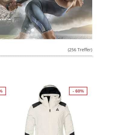
(256 Treffer)
0%
- 60%