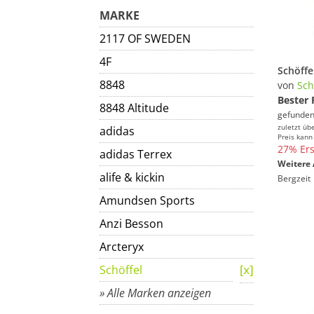
MARKE
2117 OF SWEDEN
4F
Schöffe
8848
von
Sch
Bester 
8848 Altitude
gefunden
zuletzt üb
adidas
Preis kann
27% Ers
adidas Terrex
Weitere 
alife & kickin
Bergzeit
Amundsen Sports
Anzi Besson
Arcteryx
Schöffel
» Alle Marken anzeigen