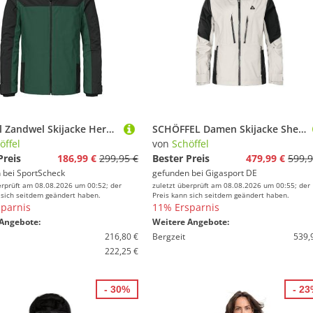
Schöffel Zandwel Skijacke Herren
SCHÖFFEL Damen Skijacke Shell Style Lufeld weiss | 38
öffel
von
Schöffel
Preis
186,99 €
299,95 €
Bester Preis
479,99 €
599,9
 bei
SportScheck
gefunden bei
Gigasport DE
erprüft am 08.08.2026 um 00:52; der
zuletzt überprüft am 08.08.2026 um 00:55; der
 sich seitdem geändert haben.
Preis kann sich seitdem geändert haben.
parnis
11% Ersparnis
Angebote:
Weitere Angebote:
216,80 €
Bergzeit
539,
222,25 €
- 30%
- 2