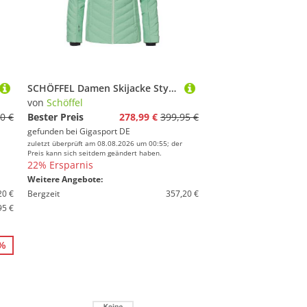
SCHÖFFEL Damen Skijacke Style Alerce hellgrün | 40
von
Schöffel
0 €
Bester Preis
278,99 €
399,95 €
gefunden bei
Gigasport DE
zuletzt überprüft am 08.08.2026 um 00:55; der
Preis kann sich seitdem geändert haben.
22% Ersparnis
Weitere Angebote:
20 €
Bergzeit
357,20 €
95 €
0%