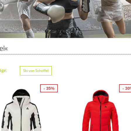
el«
äge:
Ski von Schöffel
- 35%
- 3