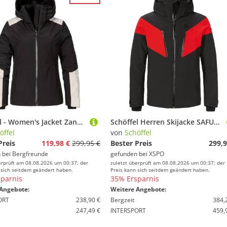
Schöffel - Women's Jacket Zandwel - Skijacke Gr 44 schwarz
Schöffel Herren Skijacke SAFUNA black
öffel
von
Schöffel
Preis
119,98 €
299,95 €
Bester Preis
299,9
 bei
Bergfreunde
gefunden bei
XSPO
erprüft am 08.08.2026 um 00:37; der
zuletzt überprüft am 08.08.2026 um 00:37; der
 sich seitdem geändert haben.
Preis kann sich seitdem geändert haben.
parnis
35% Ersparnis
Angebote:
Weitere Angebote:
ORT
238,90 €
Bergzeit
384,
247,49 €
INTERSPORT
459,