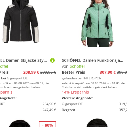
SCHÖFFEL Damen Skijacke Style Zandwel schwarz | 40
SCHÖFFEL Damen Funktionsjacke Jacket Style Trifex WMS
öffel
von
Schöffel
Preis
208,99 €
299,95 €
Bester Preis
307,90 €
399,9
 bei
Gigasport DE
gefunden bei
INTERSPORT
erprüft am 08.08.2026 um 00:55; der
zuletzt überprüft am 08.08.2026 um 01:03; der
 sich seitdem geändert haben.
Preis kann sich seitdem geändert haben.
parnis
14% Ersparnis
Angebote:
Weitere Angebote:
ORT
234,90 €
Gigasport DE
319,
247,49 €
Bergzeit
357,
- 60%