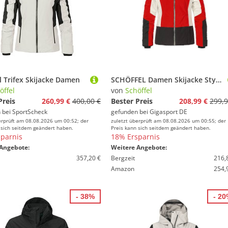
l Trifex Skijacke Damen
SCHÖFFEL Damen Skijacke Style Zandwel rot | 36
öffel
von
Schöffel
Preis
260,99 €
400,00 €
Bester Preis
208,99 €
299,9
 bei
SportScheck
gefunden bei
Gigasport DE
erprüft am 08.08.2026 um 00:52; der
zuletzt überprüft am 08.08.2026 um 00:55; der
 sich seitdem geändert haben.
Preis kann sich seitdem geändert haben.
parnis
18% Ersparnis
Angebote:
Weitere Angebote:
357,20 €
Bergzeit
216,
Amazon
254,
- 38%
- 2