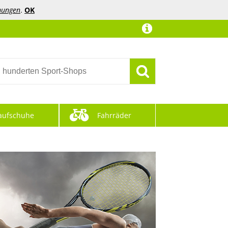
mungen
.
OK
aufschuhe
Fahrräder