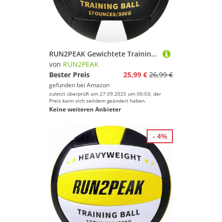
RUN2PEAK Gewichtete Training Volleyball Ball 0,5 kg Offizielle Größe 5 Schwergewicht Setter Volleybälle für Indoor Outdoor Erwachsener Praxis Rebounder Ausrüstung Gewichte Volleyball Setting Trainer
von
RUN2PEAK
Bester Preis
25,99 €
26,99 €
gefunden bei
Amazon
zuletzt überprüft am 27.09.2025 um 00:03; der
Preis kann sich seitdem geändert haben.
Keine weiteren Anbieter
- 4%