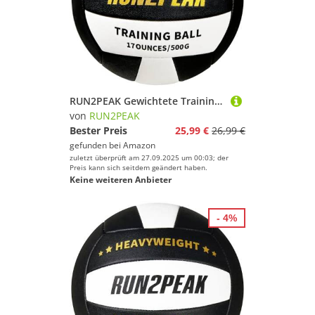
RUN2PEAK Gewichtete Training Volleyball Ball 0,5 kg Offizielle Größe 5 Schwergewicht Setter Volleybälle für Indoor Outdoor Erwachsener Praxis Rebounder Ausrüstung Gewichte Volleyball Setting Trainer
von
RUN2PEAK
Bester Preis
25,99 €
26,99 €
gefunden bei
Amazon
zuletzt überprüft am 27.09.2025 um 00:03; der
Preis kann sich seitdem geändert haben.
Keine weiteren Anbieter
- 4%