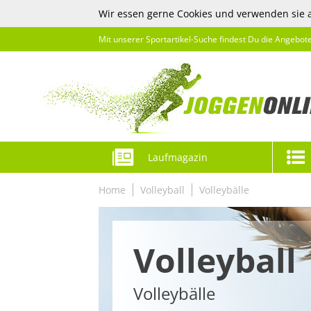
Wir essen gerne Cookies und verwenden sie 
Mit unserer Sportartikel-Suche findest Du die Angebot
Laufmagazin
Home
Volleyball
Volleybälle
Volleyball
Volleybälle