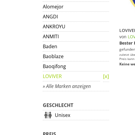
Alomejor
ANGDI
ANKROYU
ANMITI
von
LOV
Bester 
Baden
gefunden
zuletzt üb
Baoblaze
Preis kann
Keine we
Baoqifong
LOVIVER
» Alle Marken anzeigen
GESCHLECHT
Unisex
PREIS