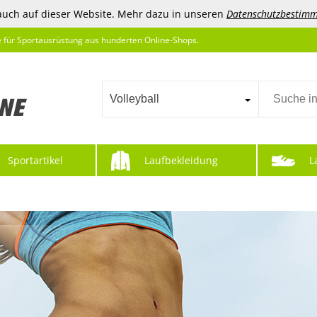
auch auf dieser Website. Mehr dazu in unseren
Datenschutzbestim
e für Sportausrüstung aus hunderten Online-Shops.
Volleyball
Sportartikel
Laufbekleidung
L