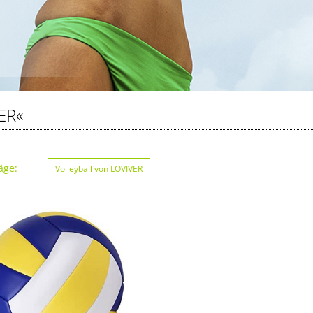
ER«
äge:
Volleyball von LOVIVER