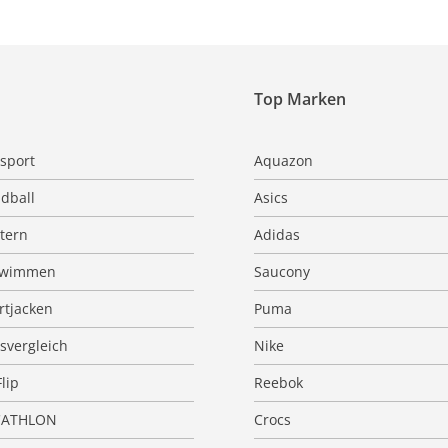
Top Marken
sport
Aquazon
dball
Asics
ttern
Adidas
hwimmen
Saucony
rtjacken
Puma
isvergleich
Nike
Flip
Reebok
CATHLON
Crocs