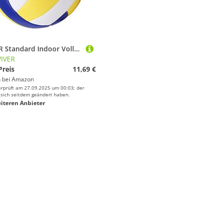
LOVIVER Standard Indoor Volleyball Outdoor Ball für Kinder Teenager, Blau Gelb
IVER
Preis
11,69 €
 bei
Amazon
erprüft am 27.09.2025 um 00:03; der
 sich seitdem geändert haben.
iteren Anbieter