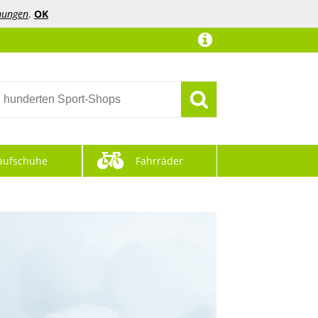
mungen
.
OK
aufschuhe
Fahrräder