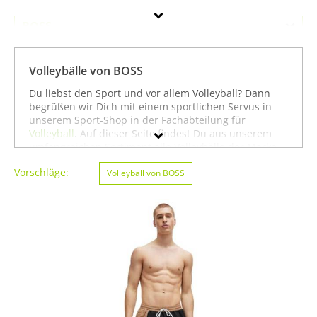
BOSS
Geschlecht
Volleybälle von BOSS
Preis
Du liebst den Sport und vor allem Volleyball? Dann
begrüßen wir Dich mit einem sportlichen Servus in
Farbe
unserem Sport-Shop in der Fachabteilung für
Volleyball
. Auf dieser Seite findest Du aus unserem
umfangreichen Sortiment alle Volleybälle der Marke
BOSS. Mit Hilfe der Filter am linken Seitenrand kannst
Vorschläge:
Du Dir auch
Volleybälle
Volleyball von BOSS
von anderen Marken anzeigen
lassen. Alternativ kannst Du Dich auch auf unserer
Seite mit sämtlichen Sportartikeln von
BOSS
oder
unter allen Produkten für den Sport
Volleyball von
BOSS
umsehen. Mit diesen Hinweisen wünschen wir
Dir viel Erfolg beim Suchen und vor allem weiter viel
Spaß und Erfolg beim Volleyball!