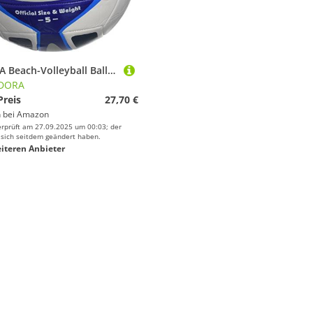
HUDORA Beach-Volleyball Ball Hero 2.0, Gr. 5 - 76523/01
DORA
Preis
27,70 €
 bei
Amazon
erprüft am 27.09.2025 um 00:03; der
 sich seitdem geändert haben.
iteren Anbieter