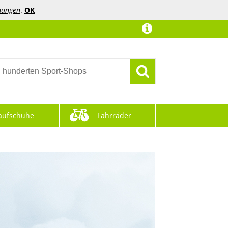
mungen
.
OK
aufschuhe
Fahrräder