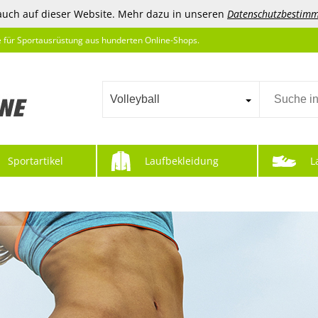
auch auf dieser Website. Mehr dazu in unseren
Datenschutzbestim
e für Sportausrüstung aus hunderten Online-Shops.
Volleyball
Sportartikel
Laufbekleidung
L