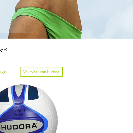
a«
äge:
Volleyball von Hudora