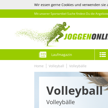
Wir essen gerne Cookies und verwenden sie 
Mit unserer Sportartikel-Suche findest Du die Angebot
Laufmagazin
Home
Volleyball
Volleybälle
Volleyball
Volleybälle