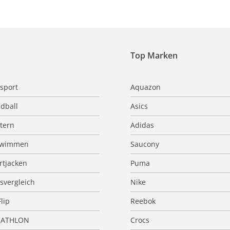
Top Marken
sport
Aquazon
dball
Asics
ttern
Adidas
hwimmen
Saucony
rtjacken
Puma
isvergleich
Nike
Flip
Reebok
CATHLON
Crocs