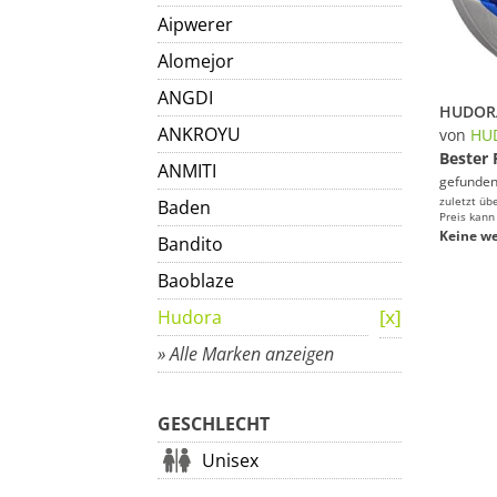
Aipwerer
Alomejor
ANGDI
ANKROYU
von
HU
Bester 
ANMITI
gefunden
zuletzt üb
Baden
Preis kann
Keine we
Bandito
Baoblaze
Hudora
» Alle Marken anzeigen
GESCHLECHT
Unisex