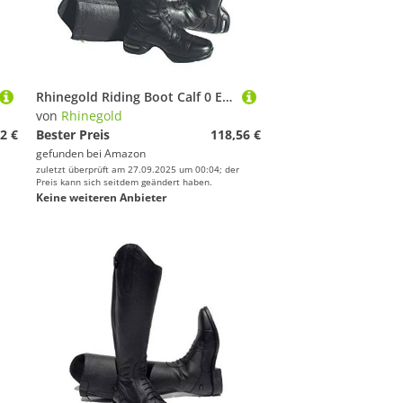
Rhinegold Riding Boot Calf 0 Elite Siena Reitstiefel-3 (36), Wade 0, Schwarz, Size 3 (EU36)
von
Rhinegold
2 €
Bester Preis
118,56 €
gefunden bei
Amazon
zuletzt überprüft am 27.09.2025 um 00:04; der
Preis kann sich seitdem geändert haben.
Keine weiteren Anbieter