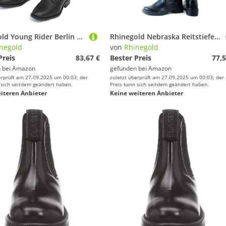
Rhinegold Young Rider Berlin Reitstiefel, Schwarz, 36 EU
Rhinegold Nebraska Reitstiefel, lang, Schwarz, Größe 38, weite Passform, Uni, Synthetik, kniehohe Stiefel für Damen und Herren, mit Reißverschluss hinten, breite Wade, kniehohe Stiefel
negold
von
Rhinegold
Preis
83,67 €
Bester Preis
77,5
 bei
Amazon
gefunden bei
Amazon
erprüft am 27.09.2025 um 00:03; der
zuletzt überprüft am 27.09.2025 um 00:03; der
 sich seitdem geändert haben.
Preis kann sich seitdem geändert haben.
iteren Anbieter
Keine weiteren Anbieter