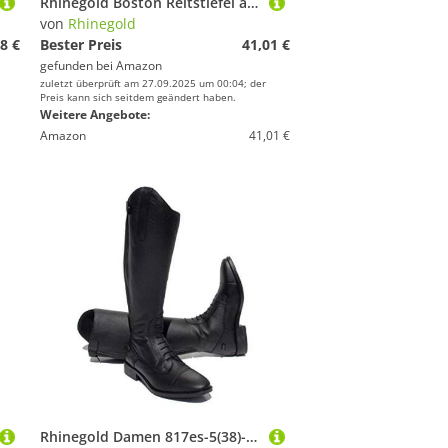
Rhinegold Boston Reitstiefel aus Leder mit Reißverschluss vorne, Schwarz , 4UK
von
Rhinegold
8 €
Bester Preis
41,01 €
gefunden bei
Amazon
zuletzt überprüft am 27.09.2025 um 00:04; der
Preis kann sich seitdem geändert haben.
Weitere Angebote:
Amazon
41,01 €
Rhinegold Damen 817es-5(38)-3-bk Luxus-Reitstiefel aus Leder, Schwarz, Size 5 Calf 3