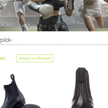
gold«
äge:
Reitsport von Rhinegold