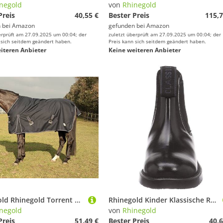
negold
von
Rhinegold
Preis
40,55 €
Bester Preis
115,7
 bei
Amazon
gefunden bei
Amazon
erprüft am 27.09.2025 um 00:04; der
zuletzt überprüft am 27.09.2025 um 00:04; der
 sich seitdem geändert haben.
Preis kann sich seitdem geändert haben.
iteren Anbieter
Keine weiteren Anbieter
Rhinegold Rhinegold Torrent Teppich, leicht, Keine Füllung, Schwarz, Größe 38
Rhinegold Kinder Klassische Reitstiefel aus Leder schwarz schwarz EU : 31(UK :13)
negold
von
Rhinegold
Preis
51,49 €
Bester Preis
40,6