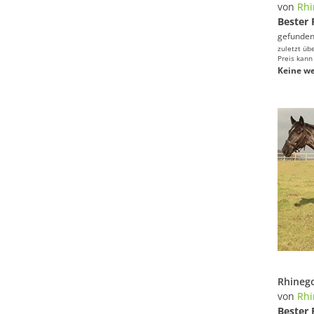
von
Rhi
Bester 
gefunden
zuletzt üb
Preis kann
Keine we
von
Rhi
Bester 