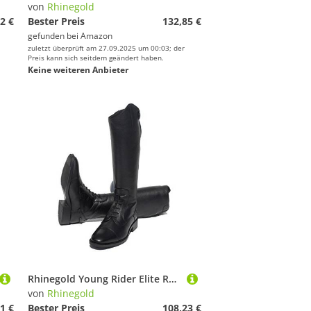
von
Rhinegold
2 €
Bester Preis
132,85 €
gefunden bei
Amazon
zuletzt überprüft am 27.09.2025 um 00:03; der
Preis kann sich seitdem geändert haben.
Keine weiteren Anbieter
Rhinegold Young Rider Elite Reitstiefel aus weichem Leder, Schwarz, 4 (EU37)
von
Rhinegold
1 €
Bester Preis
108,23 €