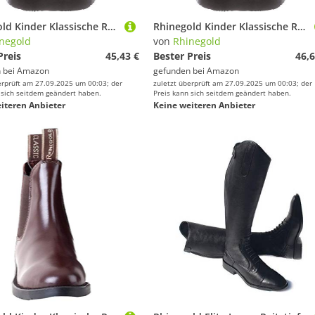
Rhinegold Kinder Klassische Reitstiefel aus Leder schwarz schwarz EU : 33(UK :1)
Rhinegold Kinder Klassische Reitstiefel aus Leder schwarz schwarz EU : 35(UK :3)
negold
von
Rhinegold
Preis
45,43 €
Bester Preis
46,6
 bei
Amazon
gefunden bei
Amazon
erprüft am 27.09.2025 um 00:03; der
zuletzt überprüft am 27.09.2025 um 00:03; der
 sich seitdem geändert haben.
Preis kann sich seitdem geändert haben.
iteren Anbieter
Keine weiteren Anbieter