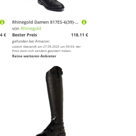
Rhinegold Damen 817ES-6(39)-3-BK Luxus Reitstiefel aus Leder, Schwarz, Size 6 Calf 3
von
Rhinegold
4 €
Bester Preis
118,11 €
gefunden bei
Amazon
zuletzt überprüft am 27.09.2025 um 00:03; der
Preis kann sich seitdem geändert haben.
Keine weiteren Anbieter