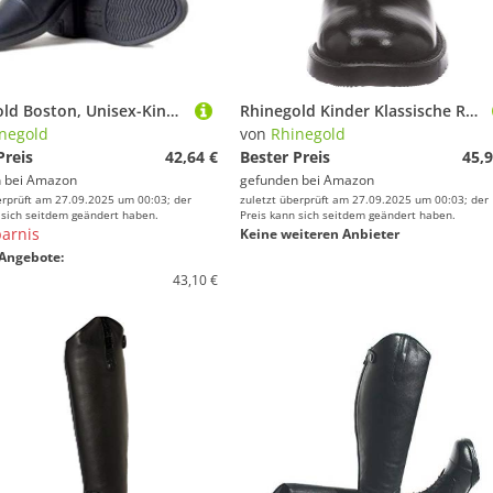
Rhinegold Boston, Unisex-Kinder Reitstiefel, Unisex Kinder, Z805-3-BLK, Schwarz, 36
Rhinegold Kinder Klassische Reitstiefel aus Leder schwarz schwarz EU : 37(UK :5)
negold
von
Rhinegold
Preis
42,64 €
Bester Preis
45,9
 bei
Amazon
gefunden bei
Amazon
erprüft am 27.09.2025 um 00:03; der
zuletzt überprüft am 27.09.2025 um 00:03; der
 sich seitdem geändert haben.
Preis kann sich seitdem geändert haben.
arnis
Keine weiteren Anbieter
Angebote:
43,10 €