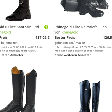
Rhinegold 0 Elite Santorini Riding Boot-6(39)-Calf Lange Reitstiefel aus Leder, Schwarz, Size 6 (EU39)
Rhinegold Elite Reitstiefel Siena, Unisex, Elite Siena Reitstiefel, Gr. 40, Wade 2, Schwarz, Size 6.5 (EU40) - Calf 2
negold
von
Rhinegold
Preis
137,02 €
Bester Preis
126,5
 bei
Amazon
gefunden bei
Amazon
erprüft am 27.09.2025 um 00:03; der
zuletzt überprüft am 27.09.2025 um 00:04; der
 sich seitdem geändert haben.
Preis kann sich seitdem geändert haben.
iteren Anbieter
Keine weiteren Anbieter