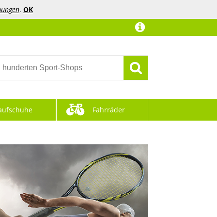
mungen
.
OK
aufschuhe
Fahrräder