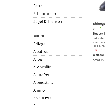
Sättel
Schabracken
Zügel & Trensen
von
Rhi
Bester 
MARKE
gefunden
zuletzt üb
Adfaga
Preis kann
1% Ersp
Albatros
Weitere 
Alipis
Amazon
alloneslife
AlluraPet
Alpinestars
Animo
ANKROYU