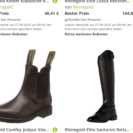
Rhinegold Kinder Klassische Reitstiefel aus Leder Braun braun Kids EU : 36(UK :4)
Rhinegold Elite Luxus Reitstiefel aus Leder mit Schnürung
negold
von
Rhinegold
Preis
40,41 €
Bester Preis
144,8
 bei
Amazon
gefunden bei
Amazon
erprüft am 27.09.2025 um 00:03; der
zuletzt überprüft am 27.09.2025 um 00:04; der
 sich seitdem geändert haben.
Preis kann sich seitdem geändert haben.
iteren Anbieter
Keine weiteren Anbieter
Rhinegold Comfey Jodpur-Stiefel für Kinder, klassische Leder-Reitstiefel, traditioneller Reitstiefel, kein Reißverschluss, einfaches An- und Ausziehen, elastische Seiten, Reitstiefeletten für Mädchen
Rhinegold Elite Santorini Reitstiefel, Unisex, Schwarz, Size 6.5 (EU40) - Calf 1