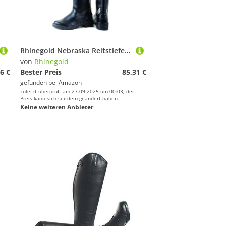
Rhinegold Nebraska Reitstiefel, lang, weite Passform, Uni, Synthetik, kniehohe Stiefel für Damen und Herren, mit Reißverschluss hinten, weite Wade, kniehohe Stiefel
von
Rhinegold
6 €
Bester Preis
85,31 €
gefunden bei
Amazon
zuletzt überprüft am 27.09.2025 um 00:03; der
Preis kann sich seitdem geändert haben.
Keine weiteren Anbieter