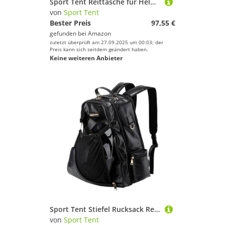
Sport Tent Reittasche für Helm und Stiefel Kombitasche Stiefeltasche Leder PU Reitstiefeltasche mit helmfach Tragetasche Groß Rosa
von
Sport Tent
Bester Preis
97,55 €
gefunden bei
Amazon
zuletzt überprüft am 27.09.2025 um 00:03; der
Preis kann sich seitdem geändert haben.
Keine weiteren Anbieter
Sport Tent Stiefel Rucksack Reitsport Reitstiefel Rucksack mit Helmfach Reitstiefeltasche Mehrere Fächer Reiten Ausrüstung Reittasche Kinder Kombitasche Daypacks Schwarz
von
Sport Tent