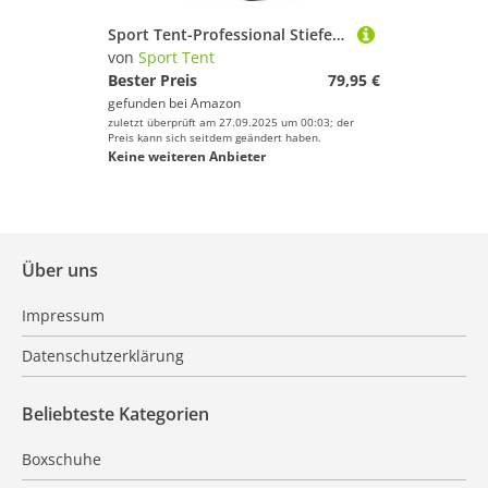
Sport Tent-Professional Stiefeltasche Helmtasche Parent-Kind Rucksack für Reitstiefel Kombitasche Stiefelbeutel mit Helmfache (Braun, Kinder Edition)
von
Sport Tent
Bester Preis
79,95 €
gefunden bei
Amazon
zuletzt überprüft am 27.09.2025 um 00:03; der
Preis kann sich seitdem geändert haben.
Keine weiteren Anbieter
Über uns
Impressum
Datenschutzerklärung
Beliebteste Kategorien
Boxschuhe