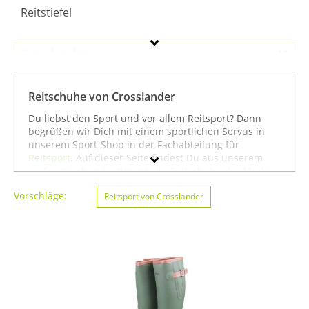
Reitstiefel
Crosslander
Geschlecht
Reitschuhe von Crosslander
Preis
Du liebst den Sport und vor allem Reitsport? Dann
begrüßen wir Dich mit einem sportlichen Servus in
Farbe
unserem Sport-Shop in der Fachabteilung für
Reitsport
. Auf dieser Seite findest Du aus unserem
umfangreichen Sortiment alle Reitschuhe der Marke
Crosslander. Mit Hilfe der Filter am linken Seitenrand
Vorschläge:
kannst Du Dir auch
Reitsport von Crosslander
Reitschuhe
von anderen Marken
anzeigen lassen. Alternativ kannst Du Dich auch auf
unserer Seite mit sämtlichen Sportartikeln von
Crosslander
oder unter allen Produkten für den Sport
Reitsport von Crosslander
umsehen. Mit diesen
Hinweisen wünschen wir Dir viel Erfolg beim Suchen
und vor allem weiter viel Spaß und Erfolg beim
Reitsport!