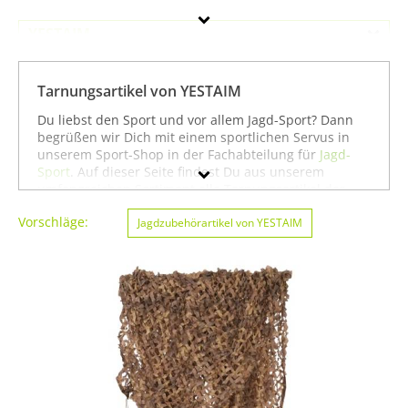
YESTAIM
Geschlecht
Tarnungsartikel von YESTAIM
Preis
Du liebst den Sport und vor allem Jagd-Sport? Dann
begrüßen wir Dich mit einem sportlichen Servus in
Farbe
unserem Sport-Shop in der Fachabteilung für
Jagd-
Sport
. Auf dieser Seite findest Du aus unserem
umfangreichen Sortiment alle Tarnungsartikel der
Marke YESTAIM. Mit Hilfe der Filter am linken
Vorschläge:
Seitenrand kannst Du Dir auch
Jagdzubehörartikel von YESTAIM
Tarnungsartikel
von
anderen Marken anzeigen lassen. Alternativ kannst
Du Dich auch auf unserer Seite mit sämtlichen
Sportartikeln von
YESTAIM
oder unter allen Produkten
für den Sport
Jagd-Sport von YESTAIM
umsehen. Mit
diesen Hinweisen wünschen wir Dir viel Erfolg beim
Suchen und vor allem weiter viel Spaß und Erfolg
beim Jagd-Sport!