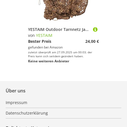
YESTAIM Outdoor Tarnnetz Jagd Camouflage Netz Tarnung Net Wildcampen Waldlandschaft Für Dekoration Sonnenschutz Jagd Camping Militär Rinling Wald Garten Party Dekorationen Sonnenschirm Wasserdicht
von
YESTAIM
Bester Preis
24,00 €
gefunden bei
Amazon
zuletzt überprüft am 27.09.2025 um 00:03; der
Preis kann sich seitdem geändert haben.
Keine weiteren Anbieter
Über uns
Impressum
Datenschutzerklärung