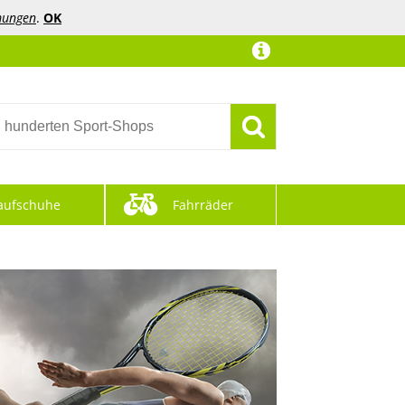
mungen
.
OK
aufschuhe
Fahrräder