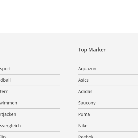
Top Marken
sport
Aquazon
dball
Asics
ttern
Adidas
hwimmen
Saucony
rtjacken
Puma
isvergleich
Nike
Flip
Reebok