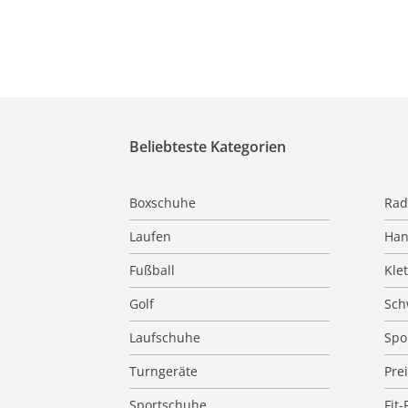
Beliebteste Kategorien
Boxschuhe
Rad
Laufen
Han
Fußball
Kle
Golf
Sc
Laufschuhe
Spo
Turngeräte
Pre
Sportschuhe
Fit-