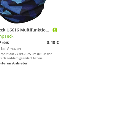
CampTeck U6616 Multifunktion Nahtlos Bandana Kopftuch Balaclava Stirnband - Blau Camo
mpTeck
Preis
3,40 €
 bei
Amazon
erprüft am 27.09.2025 um 00:03; der
 sich seitdem geändert haben.
iteren Anbieter