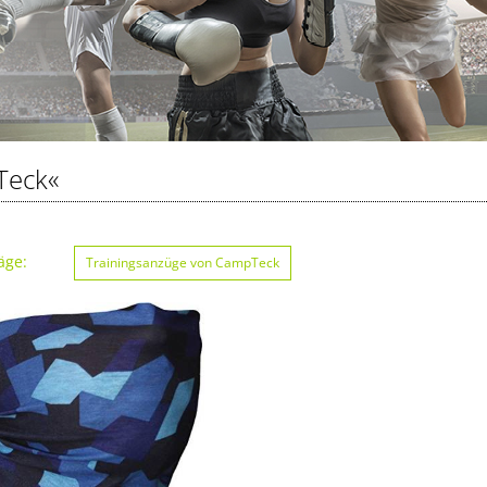
Teck«
äge:
Trainingsanzüge von CampTeck