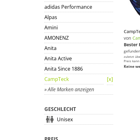
adidas Performance
Alpas
Amini
AMONENZ
von
Ca
Bester 
Anita
gefunden
zuletzt üb
Anita Active
Preis kann
Keine we
Anita Since 1886
CampTeck
» Alle Marken anzeigen
GESCHLECHT
Unisex
PREIS