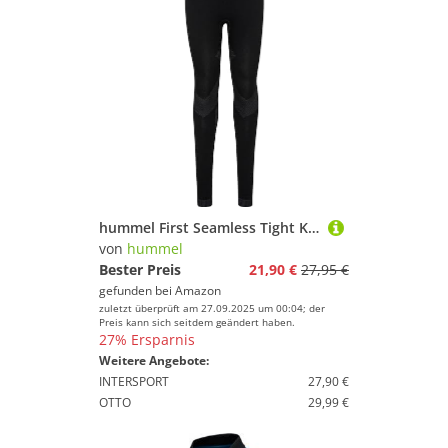
hummel First Seamless Tight Kids F2001 Schwarz, 6/8 (116-128) Kinder
von
hummel
Bester Preis
21,90 €
27,95 €
gefunden bei
Amazon
zuletzt überprüft am 27.09.2025 um 00:04; der
Preis kann sich seitdem geändert haben.
27% Ersparnis
Weitere Angebote:
INTERSPORT
27,90 €
OTTO
29,99 €