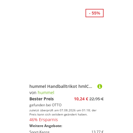
- 55%
hummel Handballtrikot hmlCORE XK Poly Jersey SS Kids
von
hummel
Bester Preis
10,24 €
22,95 €
gefunden bei
OTTO
zuletzt überprüft am 07.08.2026 um 01:18; der
Preis kann sich seitdem geändert haben.
46% Ersparnis
Weitere Angebote:
Sport-Kanze
13,77 €