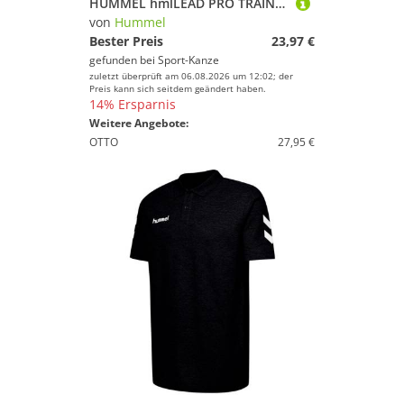
HUMMEL hmlLEAD PRO TRAINING SHORTS 207420 DARK DENIM Gr. XL
von
Hummel
Bester Preis
23,97 €
gefunden bei
Sport-Kanze
zuletzt überprüft am 06.08.2026 um 12:02; der
Preis kann sich seitdem geändert haben.
14% Ersparnis
Weitere Angebote:
OTTO
27,95 €