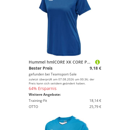
Hummel hmlCORE XK CORE POLY T-SHIRT S/S WOMAN - TRUE BLUE - S
Bester Preis
9,18 €
gefunden bei
Teamsport-Sale
zuletzt überprüft am 07.08.2026 um 00:36; der
Preis kann sich seitdem geändert haben.
64% Ersparnis
Weitere Angebote:
Training-Fit
18,14 €
OTTO
25,79 €