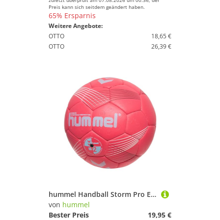
zuletzt überprüft am 07.08.2026 um 00:36; der
Preis kann sich seitdem geändert haben.
65% Ersparnis
Weitere Angebote:
OTTO
18,65 €
OTTO
26,39 €
hummel Handball Storm Pro Erwachsene Größe 3, RED/Blue/White
von
hummel
Bester Preis
19,95 €