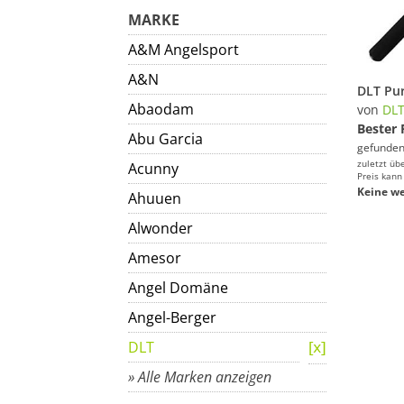
MARKE
A&M Angelsport
A&N
Abaodam
von
DL
Bester 
Abu Garcia
gefunden
zuletzt üb
Acunny
Preis kann
Keine we
Ahuuen
Alwonder
Amesor
Angel Domäne
Angel-Berger
DLT
» Alle Marken anzeigen