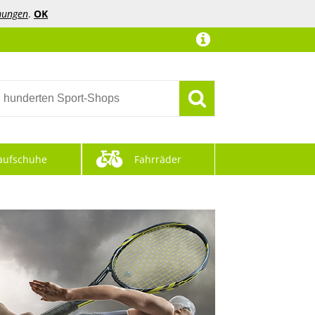
mungen
.
OK
aufschuhe
Fahrräder