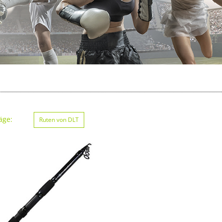
äge:
Ruten von DLT