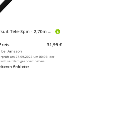
DLT Pursuit Tele-Spin - 2,70m - 20-40g - Teleskoprute Spider - Jig - Raubfisch - Schwarz - Sehr kompakt zu transportieren
T
Preis
31,99 €
 bei
Amazon
erprüft am 27.09.2025 um 00:03; der
 sich seitdem geändert haben.
iteren Anbieter