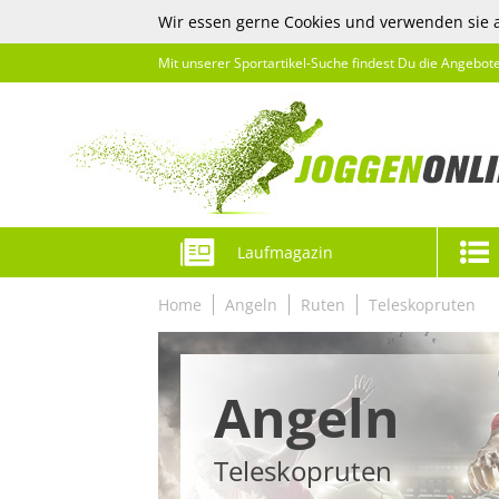
Wir essen gerne Cookies und verwenden sie 
Mit unserer Sportartikel-Suche findest Du die Angebot
Laufmagazin
Home
Angeln
Ruten
Teleskopruten
Angeln
Teleskopruten