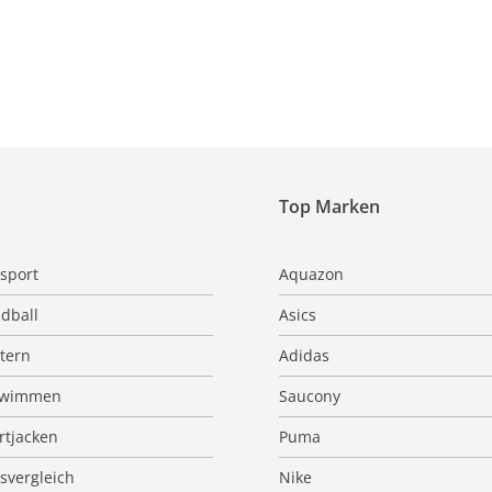
Top Marken
sport
Aquazon
dball
Asics
ttern
Adidas
hwimmen
Saucony
rtjacken
Puma
isvergleich
Nike