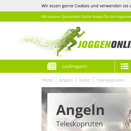
Wir essen gerne Cookies und verwenden sie 
Mit unserer Sportartikel-Suche findest Du die Angebot
Laufmagazin
Home
Angeln
Ruten
Teleskopruten
Angeln
Teleskopruten