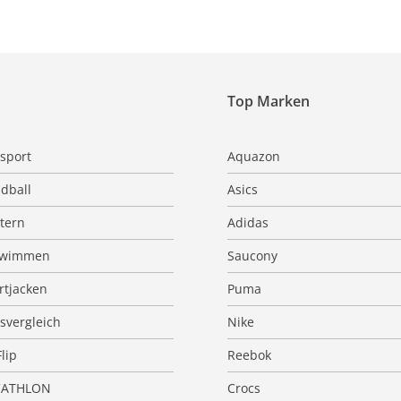
Top Marken
sport
Aquazon
dball
Asics
ttern
Adidas
hwimmen
Saucony
rtjacken
Puma
isvergleich
Nike
Flip
Reebok
CATHLON
Crocs