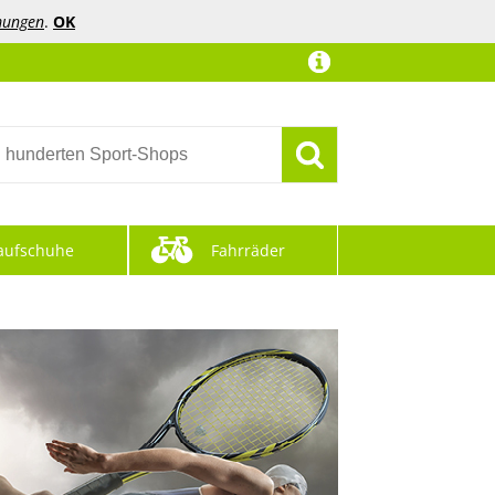
mungen
.
OK
aufschuhe
Fahrräder