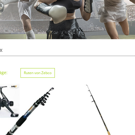
«
äge:
Ruten von Zebco