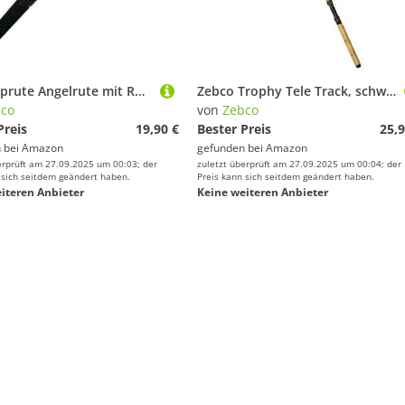
Teleskoprute Angelrute mit Rolle und Schnur 3,00 Meter 20-50g Wurfgewicht Friedfisch Hecht Zander Barsch Forelle
Zebco Trophy Tele Track, schwarz, 1,80 m
co
von
Zebco
Preis
19,90 €
Bester Preis
25,9
 bei
Amazon
gefunden bei
Amazon
erprüft am 27.09.2025 um 00:03; der
zuletzt überprüft am 27.09.2025 um 00:04; der
 sich seitdem geändert haben.
Preis kann sich seitdem geändert haben.
iteren Anbieter
Keine weiteren Anbieter