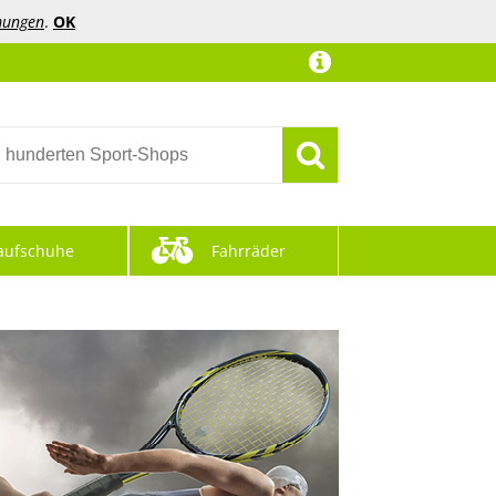
mungen
.
OK
aufschuhe
Fahrräder