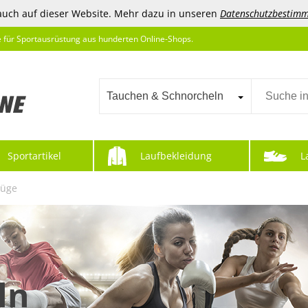
auch auf dieser Website. Mehr dazu in unseren
Datenschutzbestim
e für Sportausrüstung aus hunderten Online-Shops.
Tauchen & Schnorcheln
Sportartikel
Laufbekleidung
L
züge
ln