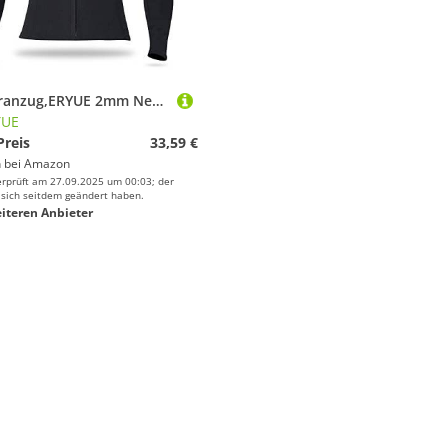
Taucheranzug,ERYUE 2mm Neopren Männer Frauen Tauchoberteil mit Reißverschluss vorne Neoprenanzug Jacke Langarm Neoprenanzug Oberteil zum Schnorcheln Tauchen Surfen Wassersport Schwimmen
YUE
Preis
33,59 €
 bei
Amazon
erprüft am 27.09.2025 um 00:03; der
 sich seitdem geändert haben.
iteren Anbieter