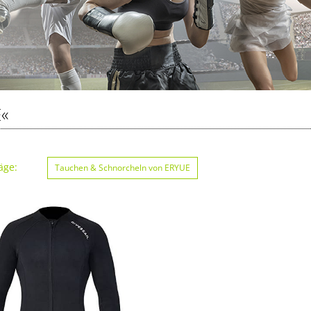
«
äge:
Tauchen & Schnorcheln von ERYUE