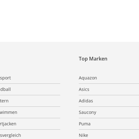
Top Marken
sport
Aquazon
dball
Asics
ttern
Adidas
hwimmen
Saucony
rtjacken
Puma
isvergleich
Nike