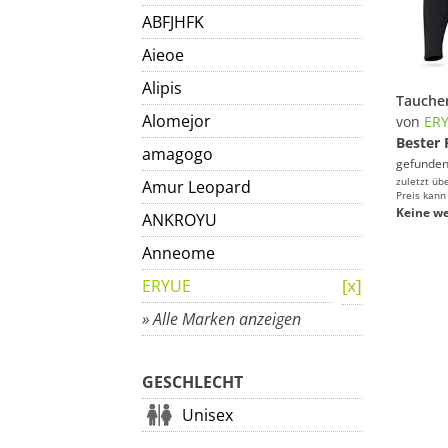
ABFJHFK
Aieoe
Alipis
Alomejor
von
ER
Bester 
amagogo
gefunden
zuletzt üb
Amur Leopard
Preis kann
Keine we
ANKROYU
Anneome
ERYUE
» Alle Marken anzeigen
GESCHLECHT
Unisex