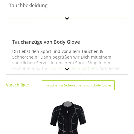
Tauchbekleidung
Body Glove
Geschlecht
Tauchanzüge von Body Glove
Preis
Du liebst den Sport und vor allem Tauchen &
Schnorcheln? Dann begrüßen wir Dich mit einem
Farbe
sportlichen Servus in unserem Sport-Shop in der
Fachabteilung für
Tauchen & Schnorcheln
. Auf dieser
Seite findest Du aus unserem umfangreichen
Sortiment alle Tauchanzüge der Marke Body Glove.
Vorschläge:
Mit Hilfe der Filter am linken Seitenrand kannst Du Dir
Tauchen & Schnorcheln von Body Glove
auch
Tauchanzüge
von anderen Marken anzeigen
lassen. Alternativ kannst Du Dich auch auf unserer
Seite mit sämtlichen Sportartikeln von
Body Glove
oder unter allen Produkten für den Sport
Tauchen &
Schnorcheln von Body Glove
umsehen. Mit diesen
Hinweisen wünschen wir Dir viel Erfolg beim Suchen
und vor allem weiter viel Spaß und Erfolg beim
Tauchen & Schnorcheln!