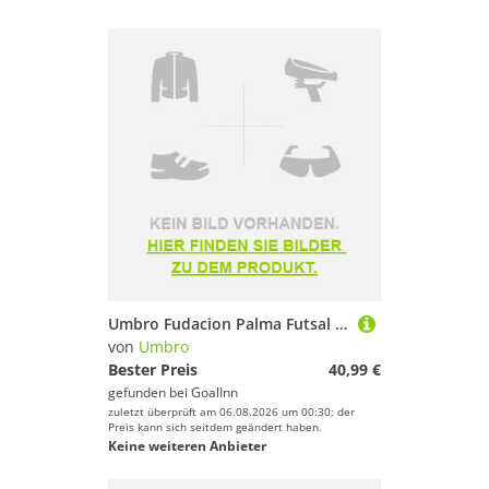
Futsalschuhe
Marke
Geschlecht
25-50 €
Farbe
Umbro Fudacion Palma Futsal 24-25 Short Sleeve T-shirt Grün M
von
Umbro
Bester Preis
40,99 €
gefunden bei
GoalInn
zuletzt überprüft am 06.08.2026 um 00:30; der
Preis kann sich seitdem geändert haben.
Keine weiteren Anbieter