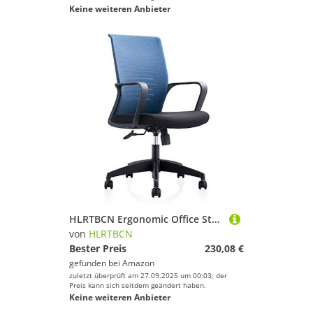
Keine weiteren Anbieter
HLRTBCN Ergonomic Office Stuhl Office Stuhl mit Armlehnenarmen und Rückenstütze, atmungsaktives Netzdesign und gepolstertes Sitzkissen, Höhe verstellbar Aqiong
von
HLRTBCN
Bester Preis
230,08 €
gefunden bei
Amazon
zuletzt überprüft am 27.09.2025 um 00:03; der
Preis kann sich seitdem geändert haben.
Keine weiteren Anbieter