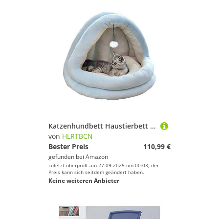
Katzenhundbett Haustierbett Zwinger weicher Samt Katze Iglu -Bett, Katzenbett Katzenhöhle Haustierbett für Katzen/Kätzchen/kleine Hunde, bequemes Katzensofa mit abnehmbarem Hundebett Welpe Sofa
von
HLRTBCN
Bester Preis
110,99 €
gefunden bei
Amazon
zuletzt überprüft am 27.09.2025 um 00:03; der
Preis kann sich seitdem geändert haben.
Keine weiteren Anbieter