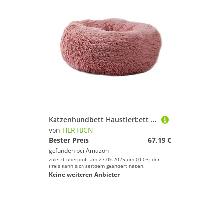
Katzenhundbett Haustierbett Zwinger Haustierbett für Katzen und Hunde rund Ultra weiche Plüsch Haustier Schlafbett Hundebett Welpensofa (Blau: A, Größe: Außendurchmesser 60 cm) Aqiong
von
HLRTBCN
Bester Preis
67,19 €
gefunden bei
Amazon
zuletzt überprüft am 27.09.2025 um 00:03; der
Preis kann sich seitdem geändert haben.
Keine weiteren Anbieter