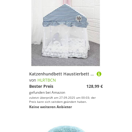
Katzenhundbett Haustierbett Zwinger Luxus Hundehaus Prinzessin Zelt Zwinger Nest Matte Hundehaus Katzenbett für kleine mittlere Hunde Haustier Bett Sofa Teddy House Hundebett Welpe Sofa (blau: Blau,
von
HLRTBCN
Bester Preis
128,99 €
gefunden bei
Amazon
zuletzt überprüft am 27.09.2025 um 00:03; der
Preis kann sich seitdem geändert haben.
Keine weiteren Anbieter