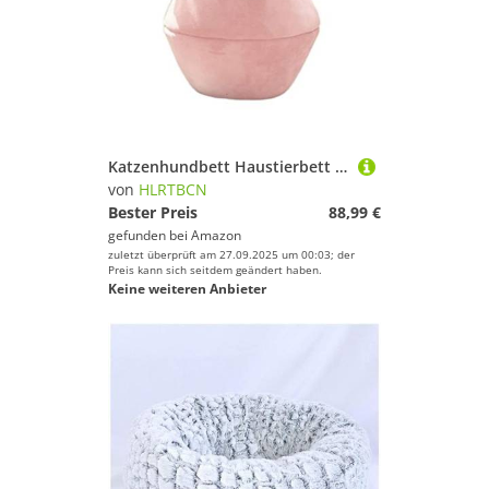
Katzenhundbett Haustierbett Zwinger Katzenbettwäsche Katzenbett für Kätzchen kleiner Hund, 3-in-1-Haustier-Bett-Katzenzelt mit beweglicher Matte und zusammenklappbarer Decken-Hundebett-Welpensofa
von
HLRTBCN
Bester Preis
88,99 €
gefunden bei
Amazon
zuletzt überprüft am 27.09.2025 um 00:03; der
Preis kann sich seitdem geändert haben.
Keine weiteren Anbieter