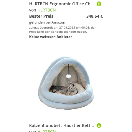
HLRTBCN Ergonomic Office Chair, atmungsaktivem Mesh -Computerstuhl mit Verstellbarer Lendenwirbelseiter, komfortable Mid -Back -Rolling -Arbeiten Drehaufgabenstühle für Home Office Aqiong
von
HLRTBCN
Bester Preis
348,54 €
gefunden bei
Amazon
zuletzt überprüft am 27.09.2025 um 00:03; der
Preis kann sich seitdem geändert haben.
Keine weiteren Anbieter
Katzenhundbett Haustier Bett Zwinger weicher Samt Katze Iglu -Bett, Katzenbett Katzenhöhle Haustierbett für Katzen/Kätzchen/kleine Hunde, bequemes Katzensofa mit abnehmbarem Hundebett Welpe Sofa
von
HLRTBCN