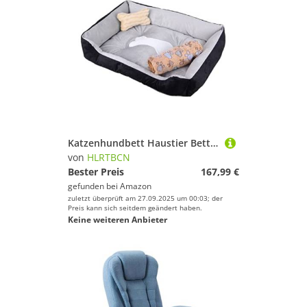
Katzenhundbett Haustier Bett Zwinger Hunde Bettwäsche Hunde Betthund Sofa Super weiche Haustierbettmaschine Waschbar mit waschbarer Decke atmungsaktives Hund Kissen Hundet -Welpensofa (Blau: A,
von
HLRTBCN
Bester Preis
167,99 €
gefunden bei
Amazon
zuletzt überprüft am 27.09.2025 um 00:03; der
Preis kann sich seitdem geändert haben.
Keine weiteren Anbieter