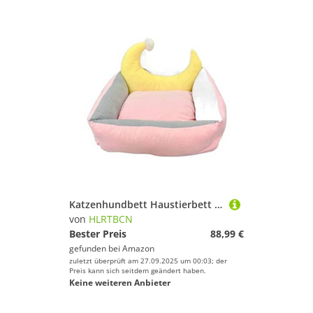
Katzenhundbett Haustierbett Zwinger Katzen Bettwäsche Haustiermatte Hundebett Wasserresistente & waschbare Hundemattratze für Haushalts Haustiere Welpen weiche Hundebett-Welpensofa (Blau:
von
HLRTBCN
Bester Preis
88,99 €
gefunden bei
Amazon
zuletzt überprüft am 27.09.2025 um 00:03; der
Preis kann sich seitdem geändert haben.
Keine weiteren Anbieter