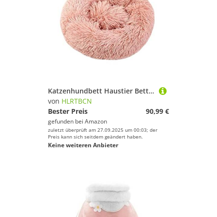
Katzenhundbett Haustier Bett Zwinger Haustier Bett rund Hundebett Lange Plüsch Haustierbetten für kleine mittelgute Haustiere Welpen Matte Zwinger Couch für Hunde Katzen Korb Hundebett Welpe Sofa
von
HLRTBCN
Bester Preis
90,99 €
gefunden bei
Amazon
zuletzt überprüft am 27.09.2025 um 00:03; der
Preis kann sich seitdem geändert haben.
Keine weiteren Anbieter