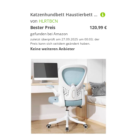
Katzenhundbett Haustierbett Zwinger Hunde Bettwäsche Hunde Betthund Sofa Super weiche Haustierbettmaschine Waschbar mit waschbarer Deckung Atmungsaktives Hundekissen Hundebett Welpensofa (Blau: A,
von
HLRTBCN
Bester Preis
120,99 €
gefunden bei
Amazon
zuletzt überprüft am 27.09.2025 um 00:03; der
Preis kann sich seitdem geändert haben.
Keine weiteren Anbieter