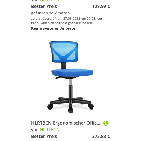
Bester Preis
129,99 €
gefunden bei
Amazon
zuletzt überprüft am 27.09.2025 um 00:03; der
Preis kann sich seitdem geändert haben.
Keine weiteren Anbieter
HLRTBCN Ergonomischer Office -Stuhl Nylon Meshs atmungsaktives armloser klein mit lumbalhaltiger Computer komfortabel (blau) Aqiong
von
HLRTBCN
Bester Preis
375,88 €