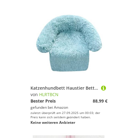
Katzenhundbett Haustier Bett Zwinger Haustier Betthund Matte Sofa Hundebett verdickte weiche Kissen Decke Kissen Hauswaschbar Teppich warmes Katzenbett -Hundebett -Sofa (Blau: Blau, Größe: 60 * 80
von
HLRTBCN
Bester Preis
88,99 €
gefunden bei
Amazon
zuletzt überprüft am 27.09.2025 um 00:03; der
Preis kann sich seitdem geändert haben.
Keine weiteren Anbieter