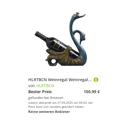
HLRTBCN Weinregal Weinregal Flaschenhalter Mode Moderne Statuen Dekor Home Furnier Wohnzimmer Dekoration Harz Kunsthandwerk Rotweinregal (Farbe: Blau) Aqiong
von
HLRTBCN
Bester Preis
150,99 €
gefunden bei
Amazon
zuletzt überprüft am 27.09.2025 um 00:03; der
Preis kann sich seitdem geändert haben.
Keine weiteren Anbieter