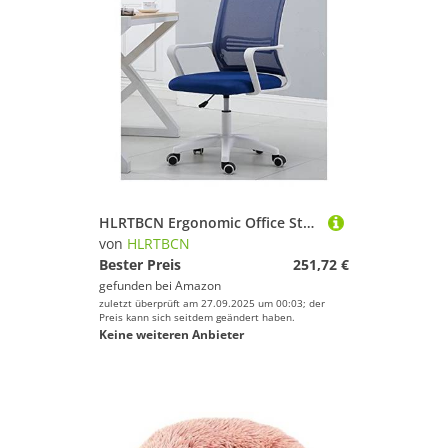
HLRTBCN Ergonomic Office Stuhl Home Office Home Office Schwenkstuhl mit einstellbarem Armen Mesh Rücken und gepolsterter Sitz 360 ° Drehaufgabestuhl für Computertisch Aqiong
von
HLRTBCN
Bester Preis
251,72 €
gefunden bei
Amazon
zuletzt überprüft am 27.09.2025 um 00:03; der
Preis kann sich seitdem geändert haben.
Keine weiteren Anbieter