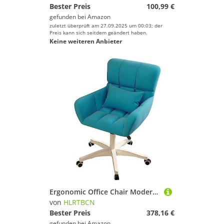
Bester Preis
100,99 €
gefunden bei
Amazon
zuletzt überprüft am 27.09.2025 um 00:03; der
Preis kann sich seitdem geändert haben.
Keine weiteren Anbieter
Ergonomic Office Chair Moderner 360 ° -Wremin -Schreibtischstuhl mit einstellbarer Höhe mittelgroße Roll Räder bequemer Computer -Office -Stuhl breiter Sitz für Aufgaben und Waschtischgebrauch Aqiong
von
HLRTBCN
Bester Preis
378,16 €
gefunden bei
Amazon