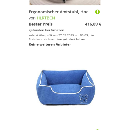
Ergonomischer Amtstuhl, Hochleistungs -Vorsitzender des Executive Tasks mit adaptiver Lendenwirbelsäuschung und Kopfstütze, atmungsaktives Mesh -Schwenk -Schreibtischstuhl mit Flip -up -Armlehne
von
HLRTBCN
Bester Preis
416,89 €
gefunden bei
Amazon
zuletzt überprüft am 27.09.2025 um 00:03; der
Preis kann sich seitdem geändert haben.
Keine weiteren Anbieter