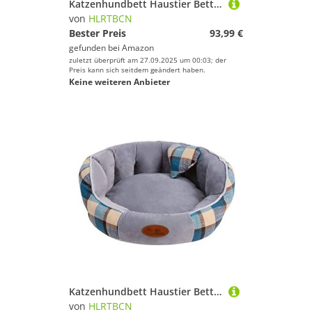
Katzenhundbett Haustier Bett Zwinger Haustier Bett bequemes Hundebett Haustier Schlafmatte warme Hunde Zwinger Katzen Nest Haus weiche Kissen Sofa Hundebett Welpe Sofa (Blau: Blau, Größe: 60 * 45 *
von
HLRTBCN
Bester Preis
93,99 €
gefunden bei
Amazon
zuletzt überprüft am 27.09.2025 um 00:03; der
Preis kann sich seitdem geändert haben.
Keine weiteren Anbieter
Katzenhundbett Haustier Bett Zwinger tragbares Haustier Haus Haustierbett Weiches Hundebett Katzenhaus waschbar mit abnehmbarem Kissen wasserdichtes Haustier Nest Hundebetten Katzenbett -Hundebett
von
HLRTBCN