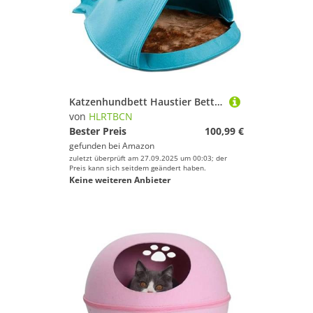
Katzenhundbett Haustier Bett Zwinger süßes Filz Haustier Katzennest Nest Hundehaus Korb Kaninchen Haustierhöhle lustige Fischtyp-Haustier Nest Tragbares Faltbare Dreieck Hundebett Welpe Sofa (blau:
von
HLRTBCN
Bester Preis
100,99 €
gefunden bei
Amazon
zuletzt überprüft am 27.09.2025 um 00:03; der
Preis kann sich seitdem geändert haben.
Keine weiteren Anbieter