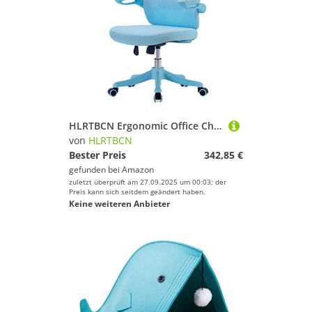
HLRTBCN Ergonomic Office Chair Swivel Fabric Mesh Office Chairs, Excutive Desk Chairs Ergonomischer Haushaltsstudienstuhl mit lumbaler Unterstützung, 2 Farben (Farbe: Blau) Aqiong
von
HLRTBCN
Bester Preis
342,85 €
gefunden bei
Amazon
zuletzt überprüft am 27.09.2025 um 00:03; der
Preis kann sich seitdem geändert haben.
Keine weiteren Anbieter