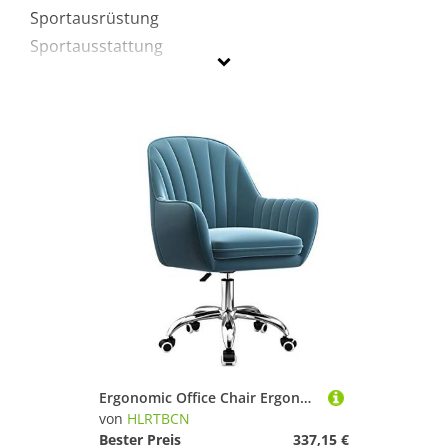
Sportausrüstung
Sportausstattung
HLRTBCN
Geschlecht
Preis
Blau
Ergonomic Office Chair Ergonomic Grey Samt Schwenk -Office -Stuhl - Verstellbare Mid -Back -Ess- und Computertischstuhl Weiche gepolsterte Vanity -Sitzgelegenheiten für Haus- und Wohnzimmerdekoration
von
HLRTBCN
Bester Preis
337,15 €