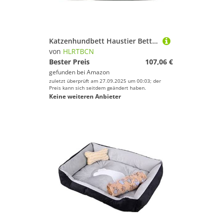
Katzenhundbett Haustier Bett Zwinger Haustierbett Hundebetten warm warm schlafende Baumwolle Welpenbett waschbare abnehmbare Oxford -Stoff Zwinger Katze Nest Boden wasserdichtes Hundebett Welpe Sofa
von
HLRTBCN
Bester Preis
107,06 €
gefunden bei
Amazon
zuletzt überprüft am 27.09.2025 um 00:03; der
Preis kann sich seitdem geändert haben.
Keine weiteren Anbieter