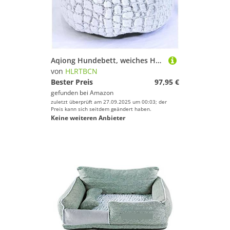
Aqiong Hundebett, weiches Haustierbett, weich, für Hunde und Katzen, rund, kurz, Plüsch, Winter, warm, Schlafsack, Tasche, Welpen, Hund, Katzen, Kissen, Matte, Haustierbedarf, Hundebett, Welpensofa
von
HLRTBCN
Bester Preis
97,95 €
gefunden bei
Amazon
zuletzt überprüft am 27.09.2025 um 00:03; der
Preis kann sich seitdem geändert haben.
Keine weiteren Anbieter