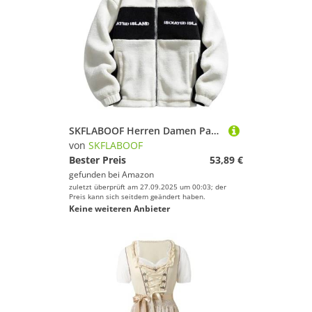
SKFLABOOF Herren Damen Patchwork Stehkragen Teddy Jacke 2025 Sherpa Fleecejacke Aesthetic Stuff Y2K Clothes Winter Warm Teddyfleece Jacken Mantel
von
SKFLABOOF
Bester Preis
53,89 €
gefunden bei
Amazon
zuletzt überprüft am 27.09.2025 um 00:03; der
Preis kann sich seitdem geändert haben.
Keine weiteren Anbieter