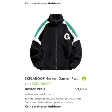
Keine weiteren Anbieter
SKFLABOOF Herren Damen Patchwork Stehkragen Teddy Jacke 2025 Sherpa Fleecejacke Aesthetic Stuff Y2K Clothes Winter Warm Teddyfleece Jacken Mantel
von
SKFLABOOF
Bester Preis
51,62 €
gefunden bei
Amazon
zuletzt überprüft am 27.09.2025 um 00:03; der
Preis kann sich seitdem geändert haben.
Keine weiteren Anbieter