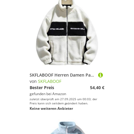
SKFLABOOF Herren Damen Patchwork Stehkragen Teddy Jacke 2025 Sherpa Fleecejacke Aesthetic Stuff Y2K Clothes Winter Warm Teddyfleece Jacken Mantel
von
SKFLABOOF
Bester Preis
54,40 €
gefunden bei
Amazon
zuletzt überprüft am 27.09.2025 um 00:03; der
Preis kann sich seitdem geändert haben.
Keine weiteren Anbieter