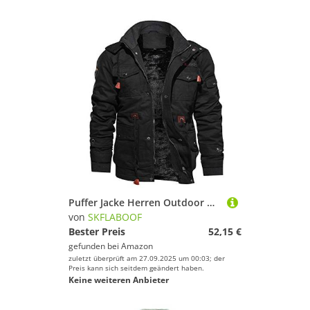
Puffer Jacke Herren Outdoor Daunenjacken Für Winter Arbeitsjacke Parka Winterjacke Autumn Jacket Men Schwarz, XXL
von
SKFLABOOF
Bester Preis
52,15 €
gefunden bei
Amazon
zuletzt überprüft am 27.09.2025 um 00:03; der
Preis kann sich seitdem geändert haben.
Keine weiteren Anbieter