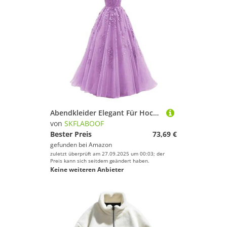
Abendkleider Elegant Für Hochzeit Abiballkleider Lang Festkleider Verlobungskleid Jugendweihe Kleider A-Linie Hochzeitsgäste Prom Ballkleid a Linie PP1, M
von
SKFLABOOF
Bester Preis
73,69 €
gefunden bei
Amazon
zuletzt überprüft am 27.09.2025 um 00:03; der
Preis kann sich seitdem geändert haben.
Keine weiteren Anbieter