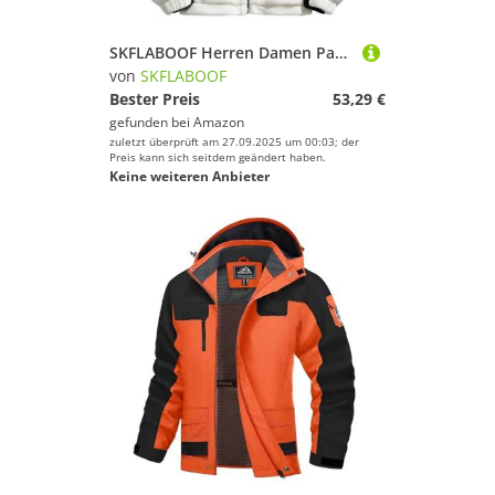
SKFLABOOF Herren Damen Patchwork Stehkragen Teddy Jacke 2025 Sherpa Fleecejacke Aesthetic Stuff Y2K Clothes Winter Warm Teddyfleece Jacken Mantel
von
SKFLABOOF
Bester Preis
53,29 €
gefunden bei
Amazon
zuletzt überprüft am 27.09.2025 um 00:03; der
Preis kann sich seitdem geändert haben.
Keine weiteren Anbieter