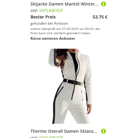
Skijacke Damen Mantel Winter Wasserdicht Winterjacke Outdoor Herren Warm Skianzug Männer Jacke Mens Jacket Mann Orange, 4XL
von
SKFLABOOF
Bester Preis
53,75 €
gefunden bei
Amazon
zuletzt überprüft am 27.09.2025 um 00:03; der
Preis kann sich seitdem geändert haben.
Keine weiteren Anbieter
Thermo Overall Damen Skianzug Einteiler Einteiler Warme Skioverall Reißverschluss Mit Kapuze Wasserdicht Skianzug Schneeanzug Weiß XL
von
SKFLABOOF