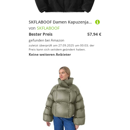
SKFLABOOF Damen Kapuzenjacke Sherpa Jacke Damen Teddybär Zip Up Hoodie Sweatshirt Casual Winter Warm Weich Outwear Mantel
von
SKFLABOOF
Bester Preis
57,94 €
gefunden bei
Amazon
zuletzt überprüft am 27.09.2025 um 00:03; der
Preis kann sich seitdem geändert haben.
Keine weiteren Anbieter