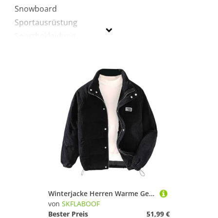
Snowboard
Sportausrüstung
Sportbekleidung
SKFLABOOF
Geschlecht
50-100 €
Farbe
Winterjacke Herren Warme Gefütterte Cordjacke Männer Langarm Arbeitsjacke Revers Mit Reißverschluss Freizeit Übergangsjacke Parker Jacken Cord Jacke
von
SKFLABOOF
Bester Preis
51,99 €