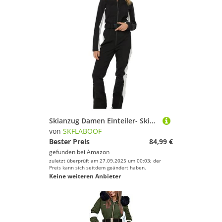
Skianzug Damen Einteiler- Skioverall Schneeanzug Wasserdicht Skijacke Mit Kapuze Winter Skianzug Große Größe Skijacke Skifahren Sätze Skisuit Outdoor Winddichte Jumpsuit Schwarz XS
von
SKFLABOOF
Bester Preis
84,99 €
gefunden bei
Amazon
zuletzt überprüft am 27.09.2025 um 00:03; der
Preis kann sich seitdem geändert haben.
Keine weiteren Anbieter