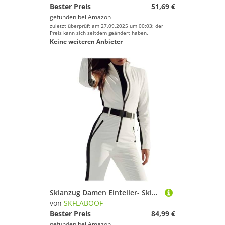
Bester Preis
51,69 €
gefunden bei
Amazon
zuletzt überprüft am 27.09.2025 um 00:03; der
Preis kann sich seitdem geändert haben.
Keine weiteren Anbieter
Skianzug Damen Einteiler- Skioverall Schneeanzug Wasserdicht Skijacke Mit Kapuze Winter Skianzug Große Größe Skijacke Skifahren Sätze Skisuit Outdoor Winddichte Jumpsuit Weiß XS
von
SKFLABOOF
Bester Preis
84,99 €
gefunden bei
Amazon