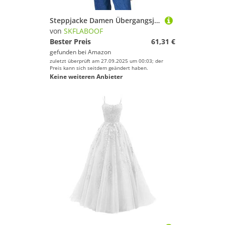
Steppjacke Damen Übergangsjacke | Daunenmantel Winterjacke Mädchen Tasche Leichte Kuscheljacke Sportlich, Elegante Jacke Frauen Women College Freizeit Warme Wanderjacke (Grün, S)
von
SKFLABOOF
Bester Preis
61,31 €
gefunden bei
Amazon
zuletzt überprüft am 27.09.2025 um 00:03; der
Preis kann sich seitdem geändert haben.
Keine weiteren Anbieter