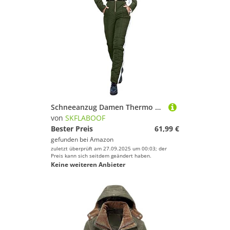
Schneeanzug Damen Thermo Overall Skianzug Einteiler Wasserdicht Skijacke Mit Kapuze Wintermantel Jumpsuit Elegant Warme Winter Thermohose Armeegrün XL
von
SKFLABOOF
Bester Preis
61,99 €
gefunden bei
Amazon
zuletzt überprüft am 27.09.2025 um 00:03; der
Preis kann sich seitdem geändert haben.
Keine weiteren Anbieter