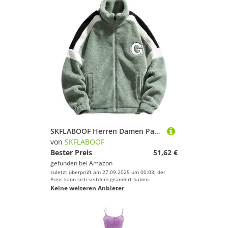
SKFLABOOF Herren Damen Patchwork Stehkragen Teddy Jacke 2025 Sherpa Fleecejacke Aesthetic Stuff Y2K Clothes Winter Warm Teddyfleece Jacken Mantel
von
SKFLABOOF
Bester Preis
51,62 €
gefunden bei
Amazon
zuletzt überprüft am 27.09.2025 um 00:03; der
Preis kann sich seitdem geändert haben.
Keine weiteren Anbieter