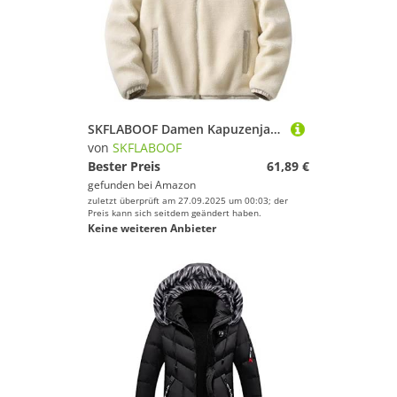
SKFLABOOF Damen Kapuzenjacke Sherpa Jacke Damen Teddybär Zip Up Hoodie Sweatshirt Casual Winter Warm Weich Outwear Mantel
von
SKFLABOOF
Bester Preis
61,89 €
gefunden bei
Amazon
zuletzt überprüft am 27.09.2025 um 00:03; der
Preis kann sich seitdem geändert haben.
Keine weiteren Anbieter