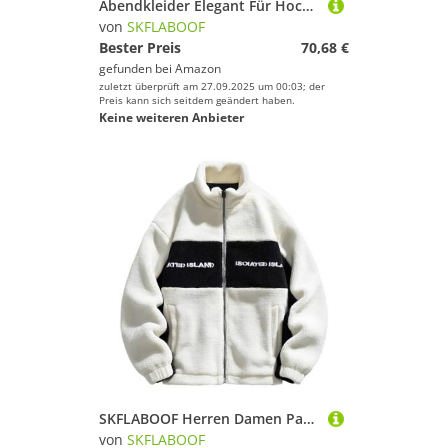
Abendkleider Elegant Für Hochzeit Abiballkleider Lang Festkleider Verlobungskleid Jugendweihe Kleider A-Linie Hochzeitsgäste Prom Ballkleid a Linie Weiss, S
von
SKFLABOOF
Bester Preis
70,68 €
gefunden bei
Amazon
zuletzt überprüft am 27.09.2025 um 00:03; der
Preis kann sich seitdem geändert haben.
Keine weiteren Anbieter
SKFLABOOF Herren Damen Patchwork Stehkragen Teddy Jacke 2025 Sherpa Fleecejacke Aesthetic Stuff Y2K Clothes Winter Warm Teddyfleece Jacken Mantel
von
SKFLABOOF