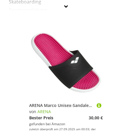
Skateboarding
Sportausrüstung
Sportausstattung
Sportbekleidung
Sportschuhe
Tauchen & Schnorcheln
Arena
Geschlecht
Preis
% Sale
ARENA Marco Unisex-Sandalen für Damen und Herren, Gepolsterte Badeschuhe und Poolsandalen, Sandalen mit Weicher Massagesohle und Grip auf Nassen Oberflächen
Muster
von
ARENA
Bester Preis
30,00 €
gefunden bei
Amazon
zuletzt überprüft am 27.09.2025 um 00:03; der