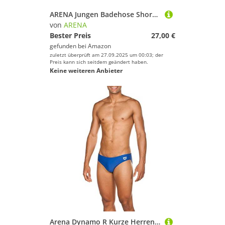
ARENA Jungen Badehose Shorts Team Fit, royal, 140, 003124
von
ARENA
Bester Preis
27,00 €
gefunden bei
Amazon
zuletzt überprüft am 27.09.2025 um 00:03; der
Preis kann sich seitdem geändert haben.
Keine weiteren Anbieter
Arena Dynamo R Kurze Herren-Badehose, Herrenbadehose Schnelltrocknend, Chlor- und Salzwasser-Beständiges Maxfit Eco-Gewebe, UPF 50+ UV-Schutz