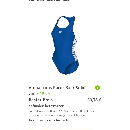
Keine weiteren Anbieter
Arena Icons Racer Back Solid Damen-Badeanzug, Schnelltrocknende, Sportliche Bademode aus Chlor- und Salzwasser-Beständigem Maxfit Eco-Gewebe mit UPF 50+ UV-Schutz
von
ARENA
Bester Preis
33,78 €
gefunden bei
Amazon
zuletzt überprüft am 27.09.2025 um 00:03; der
Preis kann sich seitdem geändert haben.
Keine weiteren Anbieter