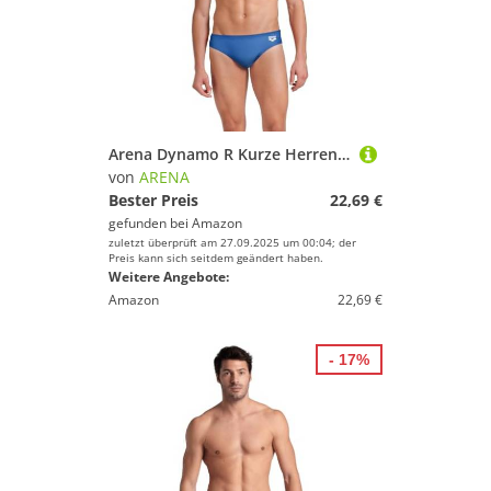
Arena Dynamo R Kurze Herren-Badehose, Herren-Badehose Schnelltrocknend, Chlor- und Salzwasser-Beständiges Maxfit Eco-Gewebe, UPF 50+ UV-Schutz
von
ARENA
Bester Preis
22,69 €
gefunden bei
Amazon
zuletzt überprüft am 27.09.2025 um 00:04; der
Preis kann sich seitdem geändert haben.
Weitere Angebote:
Amazon
22,69 €
- 17%