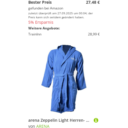
Bester Preis
27,48 €
gefunden bei
Amazon
zuletzt überprüft am 27.09.2025 um 00:04; der
Preis kann sich seitdem geändert haben.
5% Ersparnis
Weitere Angebote:
TrainInn
28,99 €
arena Zeppelin Light Herren- und Damen-Bademantel aus Baumwolle, Baumwoll-Bademantel mit Kapuze und Taschen, Unisex-Bademantel aus Frottee, Angenehm und Leicht
von
ARENA