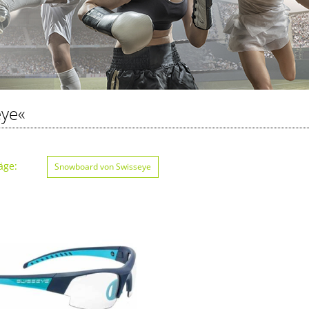
eye«
äge:
Snowboard von Swisseye