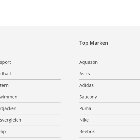
Top Marken
sport
Aquazon
dball
Asics
ttern
Adidas
hwimmen
Saucony
rtjacken
Puma
isvergleich
Nike
Flip
Reebok