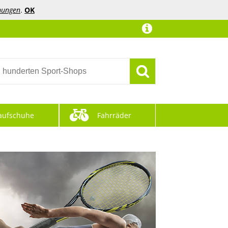
mungen
.
OK
aufschuhe
Fahrräder