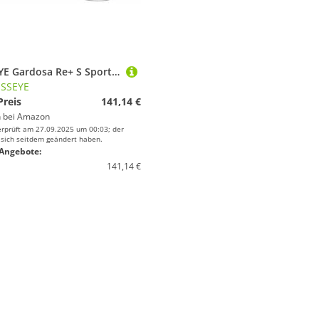
SWISSEYE Gardosa Re+ S Sportbrille (100% UVA-, UVB- und UVC-Schutz, verstellbarer Nasenbereich & gummierte Bügelenden, splitterfreies Material TR90, inkl. Etui), dark blue matt/turquoise
ISSEYE
Preis
141,14 €
 bei
Amazon
erprüft am 27.09.2025 um 00:03; der
 sich seitdem geändert haben.
Angebote:
141,14 €