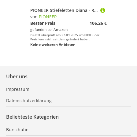
PIONEER Stiefeletten Diana - Reitstiefel für Damen und Herren - Aus Leder, mit Reißverschluss und Schnürung - Braun - Größe 40
von
PIONEER
Bester Preis
106,26 €
gefunden bei
Amazon
zuletzt überprüft am 27.09.2025 um 00:03; der
Preis kann sich seitdem geändert haben.
Keine weiteren Anbieter
Über uns
Impressum
Datenschutzerklärung
Beliebteste Kategorien
Boxschuhe