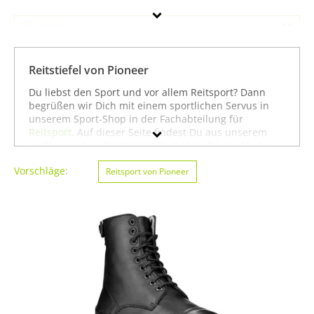
Pioneer
Geschlecht
Reitstiefel von Pioneer
Preis
Du liebst den Sport und vor allem Reitsport? Dann
begrüßen wir Dich mit einem sportlichen Servus in
Farbe
unserem Sport-Shop in der Fachabteilung für
Reitsport
. Auf dieser Seite findest Du aus unserem
umfangreichen Sortiment alle Reitstiefel der Marke
Pioneer. Mit Hilfe der Filter am linken Seitenrand
Vorschläge:
kannst Du Dir auch
Reitsport von Pioneer
Reitstiefel
von anderen Marken
anzeigen lassen. Alternativ kannst Du Dich auch auf
unserer Seite mit sämtlichen Sportartikeln von
Pioneer
oder unter allen Produkten für den Sport
Reitsport von Pioneer
umsehen. Mit diesen Hinweisen
wünschen wir Dir viel Erfolg beim Suchen und vor
allem weiter viel Spaß und Erfolg beim Reitsport!