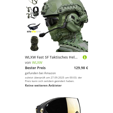
WLXW Fast SF Taktisches Helmset Mit Vollem Schutz, Mit Airsoft-Headset, DREI Gläsern, Schutzbrille Und Taktischer Maske, Für Paintball Wargame Military Set,Grün
von
WLXW
Bester Preis
129,98 €
gefunden bei
Amazon
zuletzt überprüft am 27.09.2025 um 00:03; der
Preis kann sich seitdem geändert haben.
Keine weiteren Anbieter