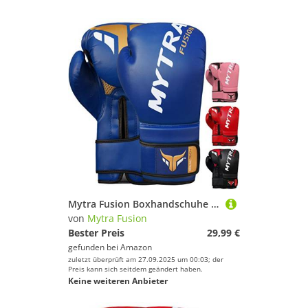
Trainingsgeräte
Sandsackhandschuhe
Waffen
Marke
Mann
Preis
Farbe
Mytra Fusion Boxhandschuhe 10oz 12oz 14oz 16oz MMA Box Handschuhe für das Training Punching Sparring Muay Thai Boxhandschuhe männer and Damen Kickbox Handschuhe (Blue, 16-oz)
von
Mytra Fusion
Bester Preis
29,99 €
gefunden bei
Amazon
zuletzt überprüft am 27.09.2025 um 00:03; der
Preis kann sich seitdem geändert haben.
Keine weiteren Anbieter