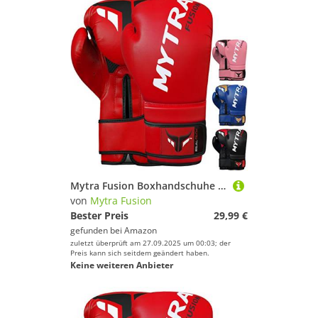
Mytra Fusion Boxhandschuhe 10oz 12oz 14oz 16oz MMA Box Handschuhe für das Training Punching Sparring Muay Thai Boxhandschuhe männer and Damen Kickbox Handschuhe (Red, 14-oz)
von
Mytra Fusion
Bester Preis
29,99 €
gefunden bei
Amazon
zuletzt überprüft am 27.09.2025 um 00:03; der
Preis kann sich seitdem geändert haben.
Keine weiteren Anbieter