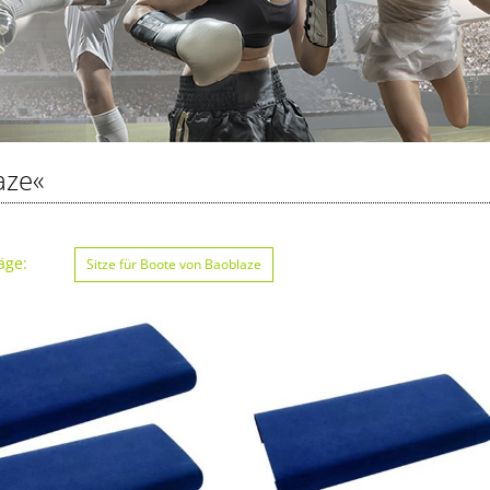
aze«
äge:
Sitze für Boote von Baoblaze