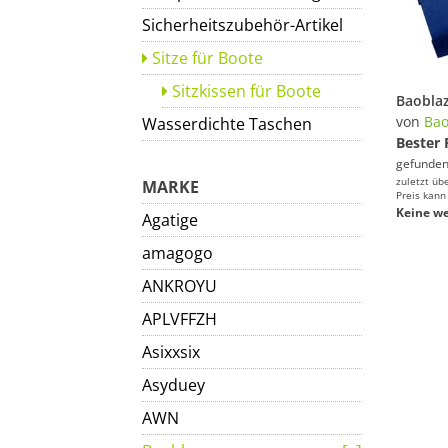
Sicherheitszubehör-Artikel
Sitze für Boote
Sitzkissen für Boote
von
Bao
Wasserdichte Taschen
Bester 
gefunden
zuletzt üb
MARKE
Preis kann
Keine we
Agatige
amagogo
ANKROYU
APLVFFZH
Asixxsix
Asyduey
AWN