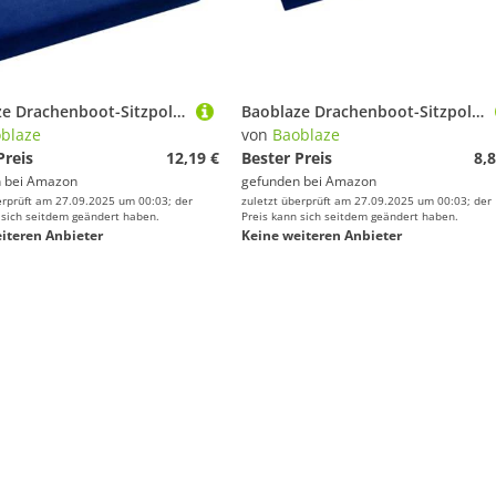
Baoblaze Drachenboot-Sitzpolster, Sattel, Kajak-Sitzpolster, Eva-Kissen, Angel-Sitzpolster, Rudergerät-Sitzkissen für Wassersport, 2 STÜCK
Baoblaze Drachenboot-Sitzpolster, Sattel, Kajak-Sitzpolster, Eva-Kissen, Angel-Sitzpolster, Rudergerät-Sitzkissen für Wassersport, 1 STÜCK
blaze
von
Baoblaze
Preis
12,19 €
Bester Preis
8,8
 bei
Amazon
gefunden bei
Amazon
erprüft am 27.09.2025 um 00:03; der
zuletzt überprüft am 27.09.2025 um 00:03; der
 sich seitdem geändert haben.
Preis kann sich seitdem geändert haben.
iteren Anbieter
Keine weiteren Anbieter