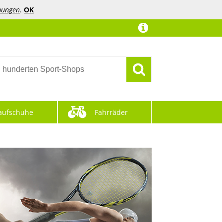
mungen
.
OK
aufschuhe
Fahrräder