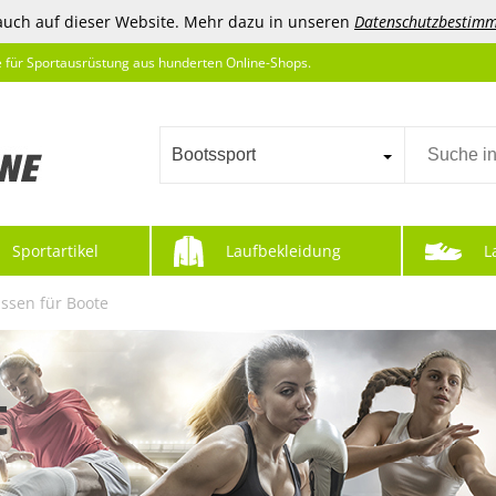
auch auf dieser Website. Mehr dazu in unseren
Datenschutzbestim
e für Sportausrüstung aus hunderten Online-Shops.
Bootssport
Sportartikel
Laufbekleidung
L
issen für Boote
t