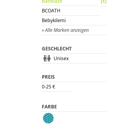
Baoblaze
BCOATH
Bebykilemi
» Alle Marken anzeigen
GESCHLECHT
Unisex
PREIS
0-25 €
FARBE