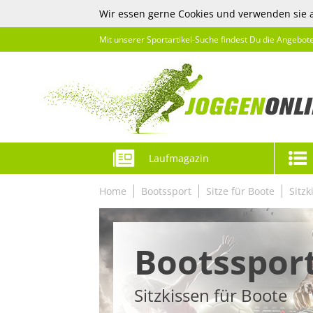
Wir essen gerne Cookies und verwenden sie 
Mit unserer Sportartikel-Suche findest Du die Angebot
Laufmagazin
Home
Bootssport
Sitze für Boote
Sitzk
Bootsspor
Sitzkissen für Boote