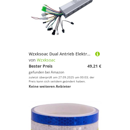
Geschlecht
Fitnesszubehör von Wzxksoac
Spaß und Erfolg beim Sportausrüstung!
Preis
Kletterausrüstung von Wzxksoac
Farbe
Messgeräte von Wzxksoac
Schlafsäcke von Wzxksoac
Handschuhe von Wzxksoac
Wzxksoac Dual Antrieb Elektrofahrrad Bikeloser Motor Controller DC Intelligenter Motor Controller 48 V/60 V 350W
von
Wzxksoac
Tapes & Bandagen von Wzxksoac
Bester Preis
49,21 €
gefunden bei
Amazon
Gewichte von Wzxksoac
zuletzt überprüft am 27.09.2025 um 00:03; der
Preis kann sich seitdem geändert haben.
Keine weiteren Anbieter
Zelte von Wzxksoac
Lampen von Wzxksoac
Schläger & Stöcke von Wzxksoac