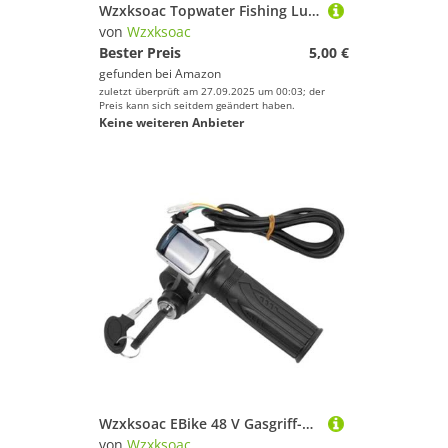
Wzxksoac Topwater Fishing Lure Whopper Popper 12/16g Schwimmende Wobbler Künstliche Hartköder mit Propeller für Pike 16g B
von
Wzxksoac
Bester Preis
5,00 €
gefunden bei
Amazon
zuletzt überprüft am 27.09.2025 um 00:03; der
Preis kann sich seitdem geändert haben.
Keine weiteren Anbieter
Wzxksoac EBike 48 V Gasgriff-Lenker mit Schloss E-Bike Elektrofahrrad-Scooter-Beschleuniger-Leistungsanzeige Key LED-Anzeige
von
Wzxksoac