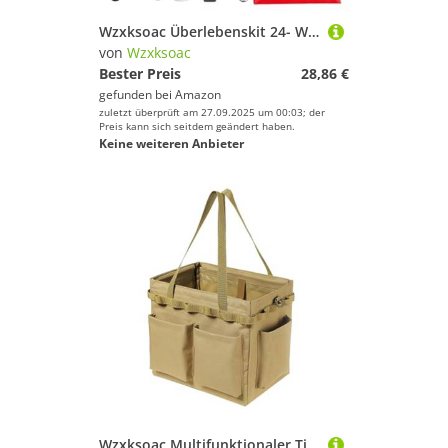
Wzxksoac Überlebenskit 24- Weihnachts Countdown Cool Ausrüstung 2025 Werkzeugset für Teenager Wandern Camping-Enthusiasten im Freien
von
Wzxksoac
Bester Preis
28,86 €
gefunden bei
Amazon
zuletzt überprüft am 27.09.2025 um 00:03; der
Preis kann sich seitdem geändert haben.
Keine weiteren Anbieter
Wzxksoac Multifunktionaler Tischtasche im Freien, Campingwerkzeug-Aufbewahrungsbox-Tasche, Tragbare Tragetasche für Picknicks