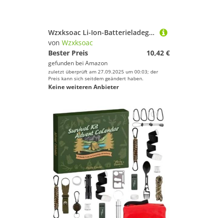
Wzxksoac Li-Ion-Batterieladegerät Schutz-Ausgleichsplatine für E-Bike 13S 48V 60A Lithium-Batterie mit Ausgleichsfunktion
von
Wzxksoac
Bester Preis
10,42 €
gefunden bei
Amazon
zuletzt überprüft am 27.09.2025 um 00:03; der
Preis kann sich seitdem geändert haben.
Keine weiteren Anbieter