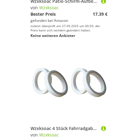
Wzxksoac Patio-Schirm-Aufbewahrungstasche, Universelle Strandschirmtasche mit Gepolstertem Tragegurt.
von
Wzxksoac
Bester Preis
17,39 €
gefunden bei
Amazon
zuletzt überprüft am 27.09.2025 um 00:03; der
Preis kann sich seitdem geändert haben.
Keine weiteren Anbieter
Wzxksoac 4 Stück Fahrradgabel Schaum Ring Schwamm Öldichtung für Teile 28mm
von
Wzxksoac