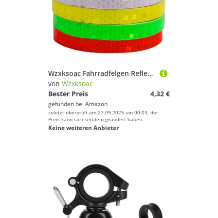
Wzxksoac Fahrradfelgen Reflektierende Aufkleber Fluoreszierendes Fahrrad Reflektierendes Band für Fahrradsicherheit
von
Wzxksoac
Bester Preis
4,32 €
gefunden bei
Amazon
zuletzt überprüft am 27.09.2025 um 00:03; der
Preis kann sich seitdem geändert haben.
Keine weiteren Anbieter