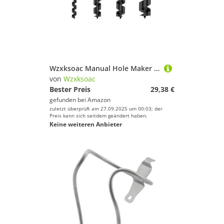
Wzxksoac Manual Hole Maker Schraubenschlüsselkernschnecken Bohrer Bits Outdoor Buschcraft Camping Holzbearbeitung Überlebens Punch Tool 10/16/19/20mm
von
Wzxksoac
Bester Preis
29,38 €
gefunden bei
Amazon
zuletzt überprüft am 27.09.2025 um 00:03; der
Preis kann sich seitdem geändert haben.
Keine weiteren Anbieter