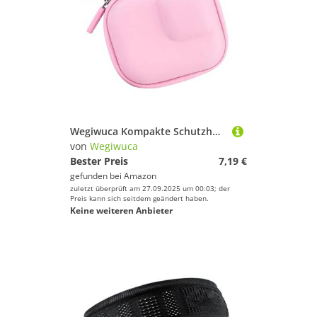
Handschuhe von Wegiwuca
Spaß und Erfolg beim Sportausrüstung!
Wassersportausrüstung von Wegiwuca
Wegiwuca Kompakte Schutzhülle Für Aktion 5PRO/4/3 Kameraszubehör Deckel Leichter Speicherbeutel Mit Multicolor Option Leichtes Action Kamera Beutel
von
Wegiwuca
Bester Preis
7,19 €
gefunden bei
Amazon
zuletzt überprüft am 27.09.2025 um 00:03; der
Preis kann sich seitdem geändert haben.
Keine weiteren Anbieter