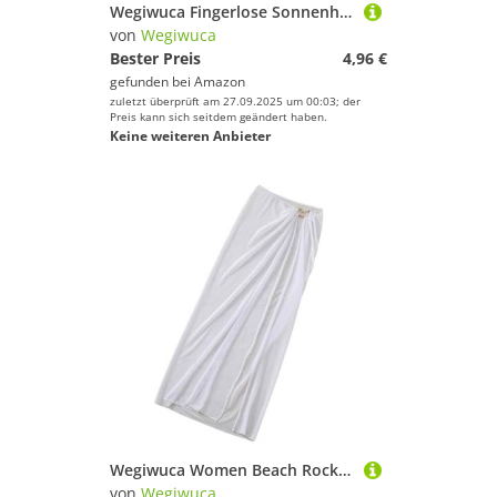
Wegiwuca Fingerlose Sonnenhülse Verstellbare Armärmel Mit Handschuhen Sonnenschutzkühlarm Abdecken Sonnenschutzhülsen
von
Wegiwuca
Bester Preis
4,96 €
gefunden bei
Amazon
zuletzt überprüft am 27.09.2025 um 00:03; der
Preis kann sich seitdem geändert haben.
Keine weiteren Anbieter
Wegiwuca Women Beach Rock Ladies Beach Wickel
von
Wegiwuca