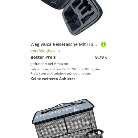
Wegiwuca Reisetasche Mit Hoher Kapazität Für Action5Pro/4/3 Kameratasche Mit Anpassbarem Innenraum Um Gerätekratzer Schockiertes Action Kamerazubehör Zu Verhindern Organisatoren
von
Wegiwuca
Bester Preis
9,79 €
gefunden bei
Amazon
zuletzt überprüft am 27.09.2025 um 00:03; der
Preis kann sich seitdem geändert haben.
Keine weiteren Anbieter