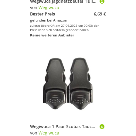
Wegiwuca Jagdnetzbeutel Hülle Fänger Schwarzer Sammlung Beutel Resistente Gepolsterte Meshes Messing Casing Catcher Mit Reißverschluss In Den Boden
von
Wegiwuca
Bester Preis
6,69 €
gefunden bei
Amazon
zuletzt überprüft am 27.09.2025 um 00:03; der
Preis kann sich seitdem geändert haben.
Keine weiteren Anbieter
Wegiwuca 1 Paar Scubas Tauchflossenschnallen Schnellverschluss Schnallen Schwimmflossenzubehör Schnallen Clip Scubas Flossenriemen Schnallen Schnallen
von
Wegiwuca