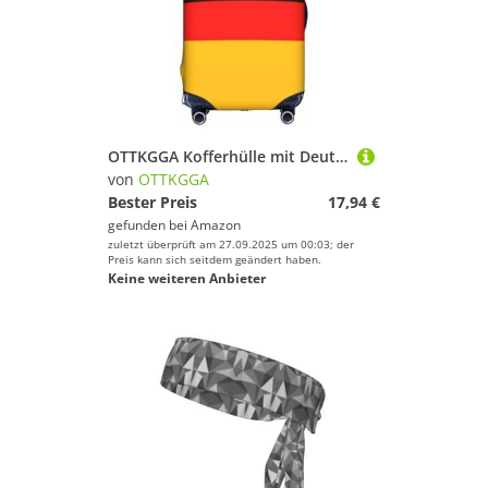
Spaß und Erfolg beim Sportausrüstung!
OTTKGGA Kofferhülle mit Deutschland-Flagge, elastisch, kratzfest, Reiseutensilien, passend für 45,7 - 81,3 cm Gepäck, weiß, XL
von
OTTKGGA
Bester Preis
17,94 €
gefunden bei
Amazon
zuletzt überprüft am 27.09.2025 um 00:03; der
Preis kann sich seitdem geändert haben.
Keine weiteren Anbieter