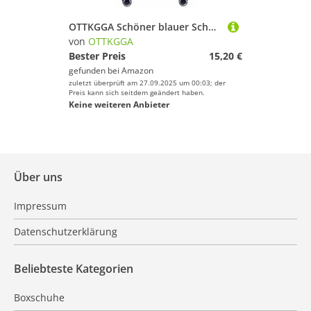
OTTKGGA Schöner blauer Schmetterlings-Kofferbezug, Gepäckschutz, elastisch, kratzfest, Reiseutensilien, passend für 45,7 - 81,3 cm Gepäck, weiß, M
von
OTTKGGA
Bester Preis
15,20 €
gefunden bei
Amazon
zuletzt überprüft am 27.09.2025 um 00:03; der
Preis kann sich seitdem geändert haben.
Keine weiteren Anbieter
Über uns
Impressum
Datenschutzerklärung
Beliebteste Kategorien
Boxschuhe