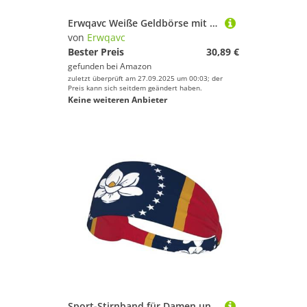
Erwqavc Weiße Geldbörse mit Rugbyball-Druck, lange Geldbörse für Damen und Herren, Leder, doppelte Brieftasche, Clutch, Reise-Münzfach
von
Erwqavc
Bester Preis
30,89 €
gefunden bei
Amazon
zuletzt überprüft am 27.09.2025 um 00:03; der
Preis kann sich seitdem geändert haben.
Keine weiteren Anbieter
Sport-Stirnband für Damen und Herren, atmungsaktives Schweißband, Mississippi-Staatsflagge, athletische Haarbänder, für Workout, Laufen, Fitnessstudio