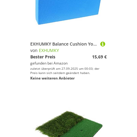
Zelte
EXHUMKY
Geschlecht
EXHUMKY Balance Cushion Yoga Matte Rutschfestes Kissen Dicke Trainingsmatte für Fitness und Yoga Vielseitig Einsetzbar Pflegeleicht Langlebig für Junge Mädchen und Erwachsene
Preis
von
EXHUMKY
Bester Preis
15,69 €
Farbe
gefunden bei
Amazon
zuletzt überprüft am 27.09.2025 um 00:03; der
Preis kann sich seitdem geändert haben.
Keine weiteren Anbieter