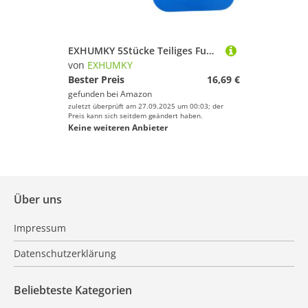
EXHUMKY 5Stücke Teiliges Fußball Trainingsmatte Flache Disk Marker rutschfest für Präzises Training Bunte Farben für Kids und Jugendliche für Übungen und Technikverbesserung
von
EXHUMKY
Bester Preis
16,69 €
gefunden bei
Amazon
zuletzt überprüft am 27.09.2025 um 00:03; der
Preis kann sich seitdem geändert haben.
Keine weiteren Anbieter
Über uns
Impressum
Datenschutzerklärung
Beliebteste Kategorien