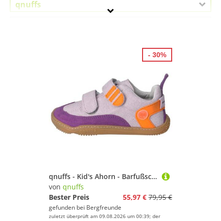
qnuffs
Geschlecht
Preis
- 30%
% Sale
Lila
qnuffs - Kid's Ahorn - Barfußschuhe Gr 33 lila
von
qnuffs
Bester Preis
55,97 €
79,95 €
gefunden bei
Bergfreunde
zuletzt überprüft am 09.08.2026 um 00:39; der