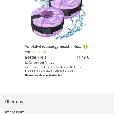
Yulokdwi Wassergymnastik Knöchelgewichte | Schwimmreifen Für Fitness Und Training Im Wasser - Tragbare Pool Gewichte für Arme Beine und Gürtel Erwachsene Anfänger Sportler Training Aktivitäten
von
Yulokdwi
Bester Preis
11,49 €
gefunden bei
Amazon
zuletzt überprüft am 27.09.2025 um 00:03; der
Preis kann sich seitdem geändert haben.
Keine weiteren Anbieter
Über uns
Impressum