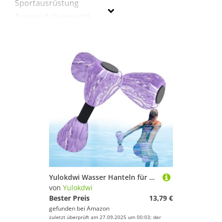
Sportausrüstung
Turnen & Gymnastik
Yulokdwi
Geschlecht
Preis
Lila
Yulokdwi Wasser Hanteln für Aqua Fitness im Schwimmbad - Schwimmbad Hanteln Für Wassergymnastik Und Training - Fitnessgeräte Für Muskelformung Indoor Und Outdoor
von
Yulokdwi
Bester Preis
13,79 €
gefunden bei
Amazon
zuletzt überprüft am 27.09.2025 um 00:03; der