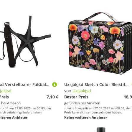
Uxsjakjsd Verstellbarer Fußball-Kick-Trainer, Fußball-Trainingsschlaufe, Gürtel, Fußball-Übungsgürtel
Uxsjakjsd Sketch Color Bleistiftbeutel Stationerie Aufbewahrung Tasche Großkapazität Stationerie Bleistift Hülle A
jakjsd
von
Uxsjakjsd
Preis
7,10 €
Bester Preis
18,9
 bei
Amazon
gefunden bei
Amazon
erprüft am 27.09.2025 um 00:03; der
zuletzt überprüft am 27.09.2025 um 00:03; der
 sich seitdem geändert haben.
Preis kann sich seitdem geändert haben.
iteren Anbieter
Keine weiteren Anbieter