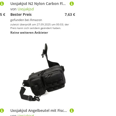
Uxsjakjsd N2 Nylon Carbon Flaschenhalter mit Reifenheber Rennrad Flaschenhalter Fahrradträger Wasser Klapprad
von
Uxsjakjsd
5 €
Bester Preis
7,63 €
gefunden bei
Amazon
zuletzt überprüft am 27.09.2025 um 00:03; der
Preis kann sich seitdem geändert haben.
Keine weiteren Anbieter
Uxsjakjsd Angelbeutel mit Fischstangen Sport Taillenbeutel Lure Organizer Aufbewahrung Eins Schulterhülle Köderspeicher Fanny Pack
von
Uxsjakjsd