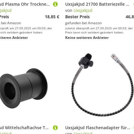
Uxsjakjsd Plasma Ohr Trockner Elektrischer Warmluft Ohr Trockner für Schwimmen Baden Wasser Einlauf A
Uxsjakjsd 21700 Batteriezelle Batteriekasten Batteriekasten für Elektrofahrrad 21700 52V Elektrofahrrad-Batteriekasten
jakjsd
von
Uxsjakjsd
Preis
18,85 €
Bester Preis
46,8
 bei
Amazon
gefunden bei
Amazon
erprüft am 27.09.2025 um 00:03; der
zuletzt überprüft am 27.09.2025 um 00:03; der
 sich seitdem geändert haben.
Preis kann sich seitdem geändert haben.
iteren Anbieter
Keine weiteren Anbieter
Uxsjakjsd Mittelschaftachse Tauchrollen, Perfekt für Unterwasserabenteuer-Enthusiasten.
Uxsjakjsd Flaschenadapter für Tauchflaschen Von Groß auf Klein, Aufblasbarer Anschluss DIN 232 & 300 Bar 5/8" BSPG 5/8-Anschluss 8mm Schnellanschluss mit Rohrfeder
jakjsd
von
Uxsjakjsd