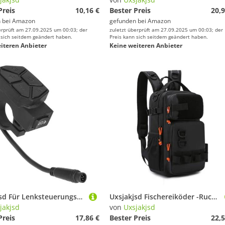
Preis
10,16 €
Bester Preis
20,9
 bei
Amazon
gefunden bei
Amazon
erprüft am 27.09.2025 um 00:03; der
zuletzt überprüft am 27.09.2025 um 00:03; der
 sich seitdem geändert haben.
Preis kann sich seitdem geändert haben.
iteren Anbieter
Keine weiteren Anbieter
Uxsjakjsd Für Lenksteuerungsknopf für Elektrische Roller 6-Poliger Wasserdichter Schalter 6-Poliger Wasserdichter Schalter
Uxsjakjsd Fischereiköder -Rucksack mit Stangenhalter Chestation Bag Taillenbeutel Außenwanderer Schulterrucksack Große Koffer
jakjsd
von
Uxsjakjsd
Preis
17,86 €
Bester Preis
22,5