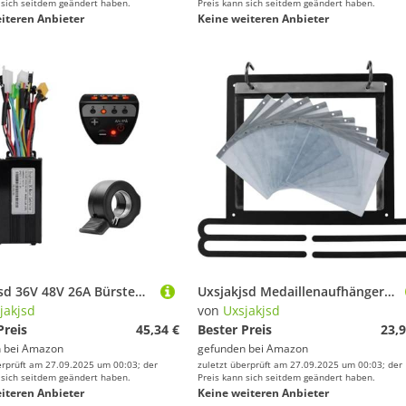
 sich seitdem geändert haben.
Preis kann sich seitdem geändert haben.
iteren Anbieter
Keine weiteren Anbieter
Uxsjakjsd 36V 48V 26A Bürstenloser Controller G20 LED Display Meter + 130X Gasgriff-Kit für Elektroroller E-Bike Reparaturset
Uxsjakjsd Medaillenaufhänger, Montierter Medaillenaufhänger mit Nummerntaschen und Haken, Rennmedaillen-Ausstellungsständer, Praktischer Medaillenhalter, B
jakjsd
von
Uxsjakjsd
Preis
45,34 €
Bester Preis
23,9
 bei
Amazon
gefunden bei
Amazon
erprüft am 27.09.2025 um 00:03; der
zuletzt überprüft am 27.09.2025 um 00:03; der
 sich seitdem geändert haben.
Preis kann sich seitdem geändert haben.
iteren Anbieter
Keine weiteren Anbieter