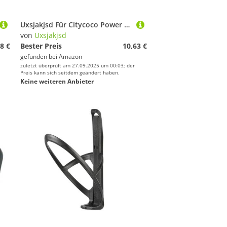
Uxsjakjsd Für Citycoco Power Connector Kabel Ladebuchse Verlängertes Winkelkabel für Citycoco Elektroroller Teile 160cm
von
Uxsjakjsd
8 €
Bester Preis
10,63 €
gefunden bei
Amazon
zuletzt überprüft am 27.09.2025 um 00:03; der
Preis kann sich seitdem geändert haben.
Keine weiteren Anbieter