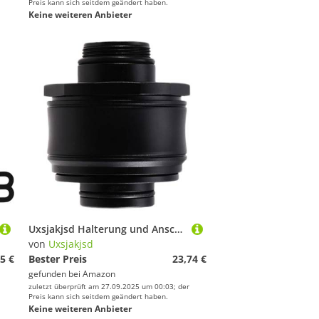
Preis kann sich seitdem geändert haben.
Keine weiteren Anbieter
Uxsjakjsd Halterung und Anschlussstück für Maskenventile zum Atmen Unter Wasser
von
Uxsjakjsd
5 €
Bester Preis
23,74 €
gefunden bei
Amazon
zuletzt überprüft am 27.09.2025 um 00:03; der
Preis kann sich seitdem geändert haben.
Keine weiteren Anbieter