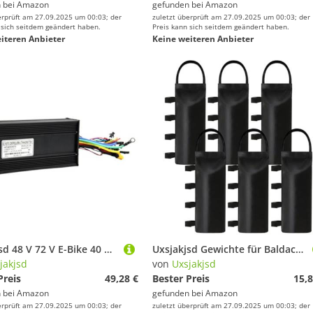
 bei
Amazon
gefunden bei
Amazon
erprüft am 27.09.2025 um 00:03; der
zuletzt überprüft am 27.09.2025 um 00:03; der
 sich seitdem geändert haben.
Preis kann sich seitdem geändert haben.
iteren Anbieter
Keine weiteren Anbieter
Uxsjakjsd 48 V 72 V E-Bike 40 A 1000 W-2000 W DREI-Sinuswellen-Controller für Elektrofahrräder, E-Bikes und E-Scooter
Uxsjakjsd Gewichte für Baldachin Zeltbeine Baldachin Gewichte Sandsäcken für Baldachin Zelt
jakjsd
von
Uxsjakjsd
Preis
49,28 €
Bester Preis
15,8
 bei
Amazon
gefunden bei
Amazon
erprüft am 27.09.2025 um 00:03; der
zuletzt überprüft am 27.09.2025 um 00:03; der