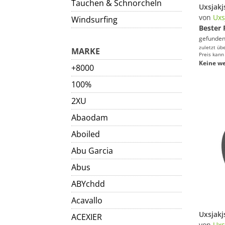
Tauchen & Schnorcheln
von
Uxs
Windsurfing
Bester 
gefunden
zuletzt üb
MARKE
Preis kann
Keine we
+8000
100%
2XU
Abaodam
Aboiled
Abu Garcia
Abus
ABYchdd
Acavallo
ACEXIER
von
Uxs