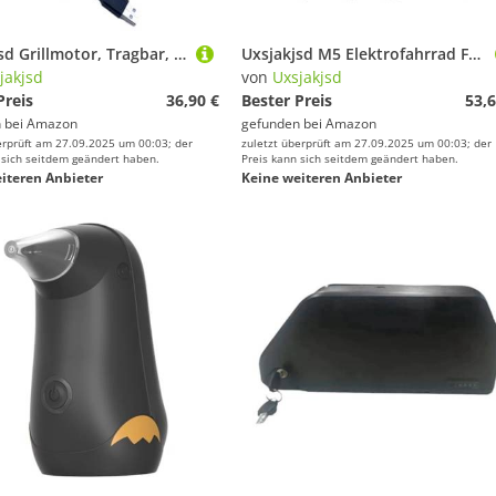
Uxsjakjsd Grillmotor, Tragbar, Einstellbare Geschwindigkeit, Hohe Torsions-BBQ-Grillfunktion mit USB-Kabel für Campingküche
Uxsjakjsd M5 Elektrofahrrad Farb-LCD-Display-Meter 36V 48V/15A 6-Röhren-Sinuswellen-Controller E-Scooter-LCD-Panel für Mountain-EBike
jakjsd
von
Uxsjakjsd
Preis
36,90 €
Bester Preis
53,6
 bei
Amazon
gefunden bei
Amazon
erprüft am 27.09.2025 um 00:03; der
zuletzt überprüft am 27.09.2025 um 00:03; der
 sich seitdem geändert haben.
Preis kann sich seitdem geändert haben.
iteren Anbieter
Keine weiteren Anbieter