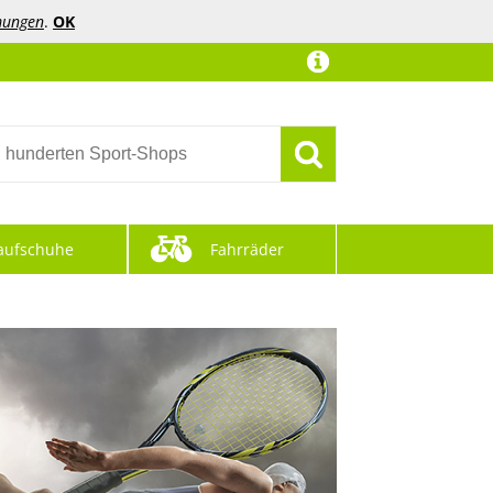
mungen
.
OK
aufschuhe
Fahrräder