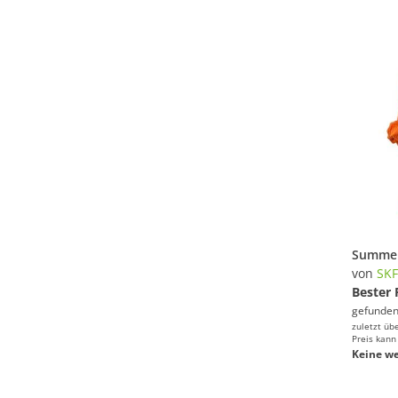
von
SK
Bester 
gefunden
zuletzt üb
Preis kann
Keine we