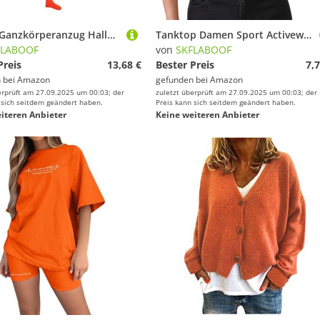
Unisex Ganzkörperanzug Halloween Karneval Ganzkörper Slenderman Kostüm Bodysuit Man Damen Herren Greenscreen Anzug Zentai Suit Orange, 150
Tanktop Damen Sport Activewear-Shirts & Blusen Für Tops Fashion Fitness Tshirt Gym Crop Tank Top Trägertop Sommer Eng Orange, M
FLABOOF
von
SKFLABOOF
Preis
13,68 €
Bester Preis
7,7
 bei
Amazon
gefunden bei
Amazon
erprüft am 27.09.2025 um 00:03; der
zuletzt überprüft am 27.09.2025 um 00:03; der
 sich seitdem geändert haben.
Preis kann sich seitdem geändert haben.
iteren Anbieter
Keine weiteren Anbieter