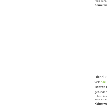
Preis kann
Keine we
von
SK
Bester 
gefunden
zuletzt üb
Preis kann
Keine we