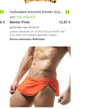
Halloween Kostüm Kinder Gruselig - Geister & Kürbis Mädchen Pullover Langarmshirt Langarm Streetwear Langarmshirts Oversize Horror Tops ohne Kapuze Sweatshirt Orange, 150
von
SKFLABOOF
6 €
Bester Preis
12,87 €
gefunden bei
Amazon
zuletzt überprüft am 27.09.2025 um 00:03; der
Preis kann sich seitdem geändert haben.
Keine weiteren Anbieter