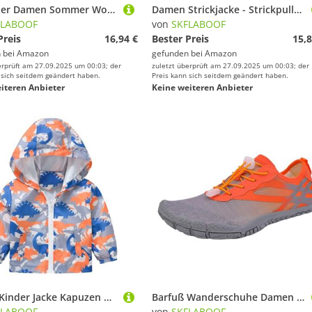
Zweiteiler Damen Sommer Workout Set Sport Kurz Cozy Outfit 2 Teiler Yoga Gym Teilig Kurze Hose Elegant Orange, S
Damen Strickjacke - Strickpullover Bolero Jacke Kurze Kurz Cardigan Strickjacken Elegant Elegante Pullover Strick Für Orange, M
FLABOOF
von
SKFLABOOF
Preis
16,94 €
Bester Preis
15,8
 bei
Amazon
gefunden bei
Amazon
erprüft am 27.09.2025 um 00:03; der
zuletzt überprüft am 27.09.2025 um 00:03; der
 sich seitdem geändert haben.
Preis kann sich seitdem geändert haben.
iteren Anbieter
Keine weiteren Anbieter
Unisex Kinder Jacke Kapuzen Dinosaurier Cartoon Aufdruck Jacken Frühling/Herbst/Sommer Outwear Mädchen Jungen Bequem Leichte Softshelljacke übergangsjacke Sommerjacke für Outdoor Sport Orange 120
Barfuß Wanderschuhe Damen | Sneaker Breite Füße Barfußschuhe Herren Weite Sommer Barfuss Schuhe 2024 Barfussschuhe Leicht Frauen Winter Bequem Laufschuhe Wasserdicht (Orange, 40)
FLABOOF
von
SKFLABOOF