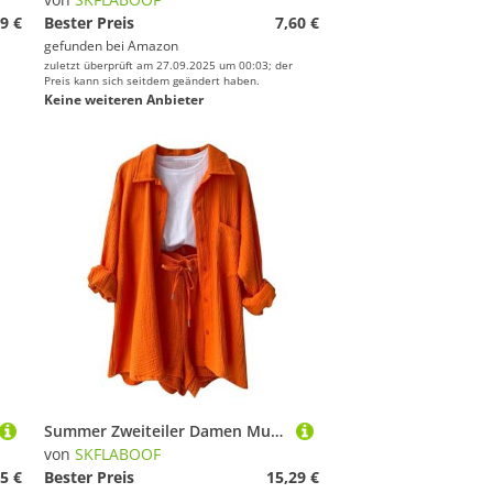
9 €
Bester Preis
7,60 €
gefunden bei
Amazon
zuletzt überprüft am 27.09.2025 um 00:03; der
Preis kann sich seitdem geändert haben.
Keine weiteren Anbieter
Summer Zweiteiler Damen Musselin Bluse Set, Elegant Leinen Bluse Hemd Und Shorts Einfarbig Lounge Set Strand Y2k Clothes Sportanzug Oversize Freizeitanzug Kurzarm Hausanzug Outfits Orange L
von
SKFLABOOF
5 €
Bester Preis
15,29 €