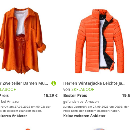
Summer Zweiteiler Damen Musselin Bluse Set, Elegant Leinen Bluse Hemd Und Shorts Einfarbig Lounge Set Strand Y2k Clothes Sportanzug Oversize Freizeitanzug Kurzarm Hausanzug Outfits Orange XL
Herren Winterjacke Leichte Jacke Sport Parka Bomberjacke Winter Jogging Steppjacke Leicht Orange, 3XL
FLABOOF
von
SKFLABOOF
Preis
15,29 €
Bester Preis
19,5
 bei
Amazon
gefunden bei
Amazon
erprüft am 27.09.2025 um 00:03; der
zuletzt überprüft am 27.09.2025 um 00:03; der
 sich seitdem geändert haben.
Preis kann sich seitdem geändert haben.
iteren Anbieter
Keine weiteren Anbieter