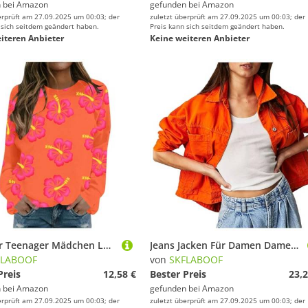
 bei
Amazon
gefunden bei
Amazon
erprüft am 27.09.2025 um 00:03; der
zuletzt überprüft am 27.09.2025 um 00:03; der
 sich seitdem geändert haben.
Preis kann sich seitdem geändert haben.
iteren Anbieter
Keine weiteren Anbieter
Pullover Teenager Mädchen Longpullover Für Damen Y2k Stockholm Style Clothes Fall Shirt Pink Coole Anziehsachen Langarmshirts Oversize Orange, S
Jeans Jacken Für Damen Damen-Jeansjacken Jeansjacke Braut Jacke Festival Sommerjacke Übergangsjacke Sommer Orange, XL
FLABOOF
von
SKFLABOOF
Preis
12,58 €
Bester Preis
23,2
 bei
Amazon
gefunden bei
Amazon
erprüft am 27.09.2025 um 00:03; der
zuletzt überprüft am 27.09.2025 um 00:03; der