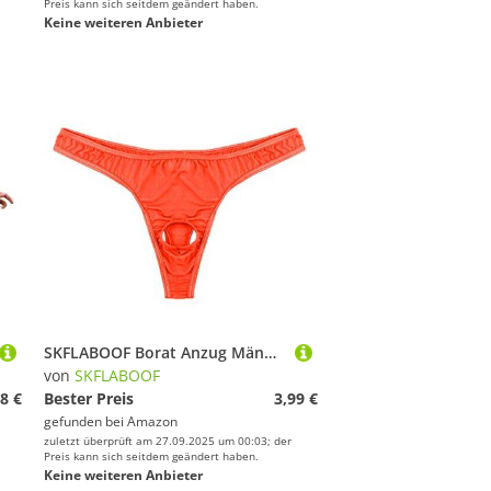
Preis kann sich seitdem geändert haben.
Keine weiteren Anbieter
SKFLABOOF Borat Anzug Männer Tanga Herren Herren Unterhosen Slip Herren Sexy Unterwäsche Unterhosen Männer Weiß Lustige Badehose Herren Sexy Unterwäsche Ouvert Kinky Outfit Men
von
SKFLABOOF
8 €
Bester Preis
3,99 €
gefunden bei
Amazon
zuletzt überprüft am 27.09.2025 um 00:03; der
Preis kann sich seitdem geändert haben.
Keine weiteren Anbieter