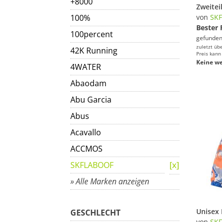
+8000
100%
von
SK
Bester 
100percent
gefunden
zuletzt üb
42K Running
Preis kann
Keine we
4WATER
Abaodam
Abu Garcia
Abus
Acavallo
ACCMOS
SKFLABOOF
» Alle Marken anzeigen
GESCHLECHT
von
SK