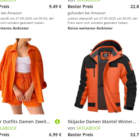
Preis
9,49 €
Bester Preis
22,8
 bei
Amazon
gefunden bei
Amazon
erprüft am 27.09.2025 um 00:03; der
zuletzt überprüft am 27.09.2025 um 00:03; der
 sich seitdem geändert haben.
Preis kann sich seitdem geändert haben.
iteren Anbieter
Keine weiteren Anbieter
Sommer Outfits Damen Zweiteiler Hosenanzug Elegant Musselin Bluse Hemd und Shorts Y2k Aesthetic Clothes Loungewear Strand Urlaub Outfit Set Freizeitanzug Leicht Streetwear Orange XL
Skijacke Damen Mantel Winter Wasserdicht Winterjacke Outdoor Herren Warm Skianzug Männer Jacke Mens Jacket Mann Orange, 4XL
FLABOOF
von
SKFLABOOF
Preis
6,99 €
Bester Preis
53,7