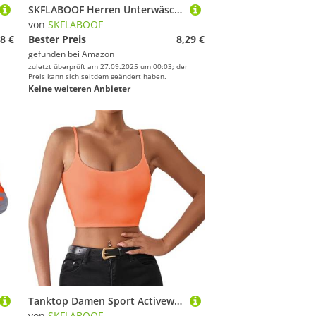
SKFLABOOF Herren Unterwäsche String Tanga Herren Herren-Reizwäsche Herren String Tanga Sexy Unterwäsche Sexy Unterwäsche Weiss Bambus Unterwäsche Herren Men's Thong Underwear C String
von
SKFLABOOF
8 €
Bester Preis
8,29 €
gefunden bei
Amazon
zuletzt überprüft am 27.09.2025 um 00:03; der
Preis kann sich seitdem geändert haben.
Keine weiteren Anbieter
Tanktop Damen Sport Activewear-Shirts & Blusen Für Tops Fashion Fitness Tshirt Gym Crop Tank Top Trägertop Sommer Eng Orange, S
von
SKFLABOOF