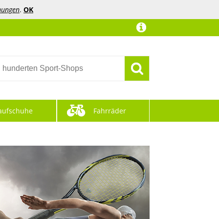
mungen
.
OK
aufschuhe
Fahrräder