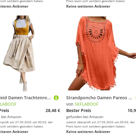
 sich seitdem geändert haben.
Preis kann sich seitdem geändert haben.
iteren Anbieter
Keine weiteren Anbieter
Dirndlkleid Damen Trachtenrock Dirndl Mit Bluse Oktoberfest Dress Große Größen Blusen Women Modern Set Komplett Orange, M
Strandponcho Damen Pareos Tunika Strand Strandbekleidung Sommer Strandhemd Strandmode Longbluse Strandtunika Strandbluse Hemdblusenkleid Beachwear Blusenkleid Sonnendurchlässige Outfit Orange One Size
FLABOOF
von
SKFLABOOF
Preis
28,48 €
Bester Preis
10,9
 bei
Amazon
gefunden bei
Amazon
erprüft am 27.09.2025 um 00:03; der
zuletzt überprüft am 27.09.2025 um 00:03; der
 sich seitdem geändert haben.
Preis kann sich seitdem geändert haben.
iteren Anbieter
Keine weiteren Anbieter