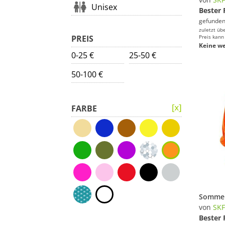
Unisex
Bester 
gefunden
zuletzt üb
PREIS
Preis kann
Keine we
0-25 €
25-50 €
50-100 €
FARBE
von
SK
Bester 