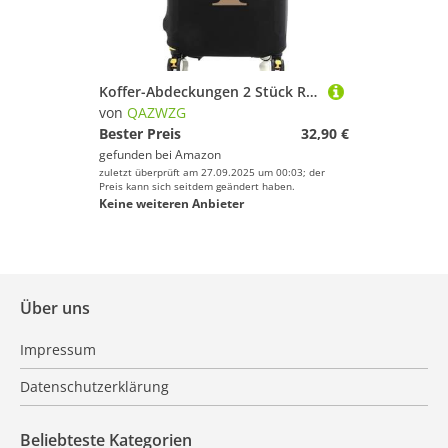
Koffer-Abdeckungen 2 Stück Reise-Koffer-Schutzhüllen, dick, elastisch, Gepäckschutz for 45,7-71,1 cm Gepäck, Reisetasche, goldfarbener Buchstabe Bedruckt FüR GepäCk(Black Y,L)
von
QAZWZG
Bester Preis
32,90 €
gefunden bei
Amazon
zuletzt überprüft am 27.09.2025 um 00:03; der
Preis kann sich seitdem geändert haben.
Keine weiteren Anbieter
Über uns
Impressum
Datenschutzerklärung
Beliebteste Kategorien