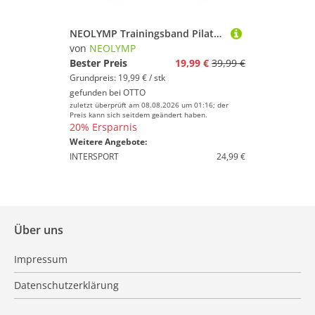
NEOLYMP Trainingsband Pilates Fitnessbänder - Resistance Bands 3er Set – 9/14/18 kg, 3 Widerstandsstufen Silikon Gymnastikband rutschfest für Pilates, Yoga
von
NEOLYMP
Bester Preis
19,99 €
39,99 €
Grundpreis: 19,99 € / stk
gefunden bei
OTTO
zuletzt überprüft am 08.08.2026 um 01:16; der
Preis kann sich seitdem geändert haben.
20% Ersparnis
Weitere Angebote:
INTERSPORT
24,99 €
Über uns
Impressum
Datenschutzerklärung