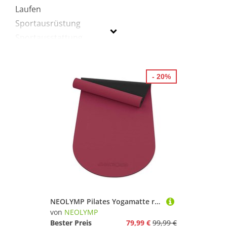
Laufen
Sportausrüstung
Sportausstattung
Turnen & Gymnastik
Yoga
- 20%
NEOLYMP
Geschlecht
Preis
% Sale
Lila
NEOLYMP Pilates Yogamatte rutschfest PU & Naturkautschuk
von
NEOLYMP
Bester Preis
79,99 €
99,99 €