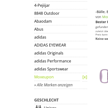
4-Pejiijar
8848 Outdoor
von
Mo
Abaodam
Bester 
gefunden
Abus
zuletzt üb
Preis kann
adidas
Keine we
ADIDAS EYEWEAR
adidas Originals
adidas Performance
adidas Sportswear
Moxeupon
» Alle Marken anzeigen
GESCHLECHT