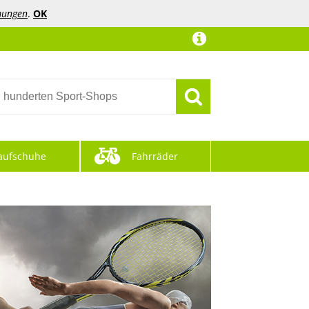
mungen
.
OK
aufschuhe
Fahrräder