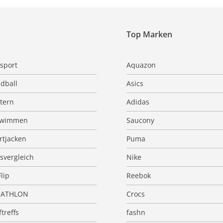
Top Marken
sport
Aquazon
dball
Asics
ttern
Adidas
hwimmen
Saucony
rtjacken
Puma
isvergleich
Nike
Flip
Reebok
CATHLON
Crocs
treffs
fashn