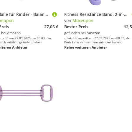
-Bälle, Bälle für Kinder - Balance-Hüpfball mit Pumpe, Griff | High-Board für Spaß im Freien, Sticks mit starkem Griff für und Mädchen, trainieren die Gleichgewichtsfähigkeit
Fitness Resistance Band, 2-in-1 Finger Trainingsgriff und Dehnungszugseil, Ergonomisches Rückentrainingsgerät Für Sportler Söhne Töchter
xeupon
von
Moxeupon
Preis
27,05 €
Bester Preis
12,5
 bei
Amazon
gefunden bei
Amazon
erprüft am 27.09.2025 um 00:03; der
zuletzt überprüft am 27.09.2025 um 00:03; der
 sich seitdem geändert haben.
Preis kann sich seitdem geändert haben.
iteren Anbieter
Keine weiteren Anbieter