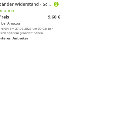
Fitnessbänder Widerstand - Schulter Rücken Arme Trainingsbänder - Trainingsgerät für Muskelaufbau und Dehnen im Fitnessstudio, Yoga, Pilates, Rehabilitation für Körperübungen
xeupon
Preis
9,60 €
 bei
Amazon
erprüft am 27.09.2025 um 00:03; der
 sich seitdem geändert haben.
iteren Anbieter