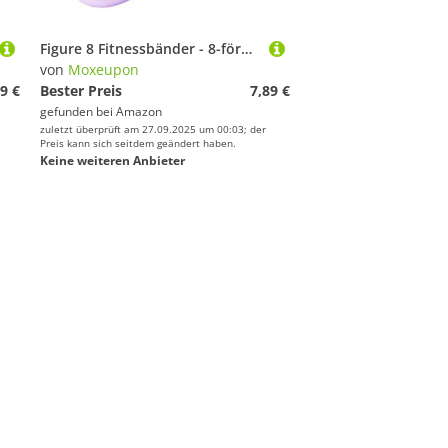
Figure 8 Fitnessbänder - 8-förmiges Schulterdehnungs- und Zugseil - Ergonomisches Schulterdehnungsgerät für Jugendliche Mädchen Familie Ehemann Sportler Teens,Für Mädchen und Erwachsene
von
Moxeupon
9 €
Bester Preis
7,89 €
gefunden bei
Amazon
zuletzt überprüft am 27.09.2025 um 00:03; der
Preis kann sich seitdem geändert haben.
Keine weiteren Anbieter