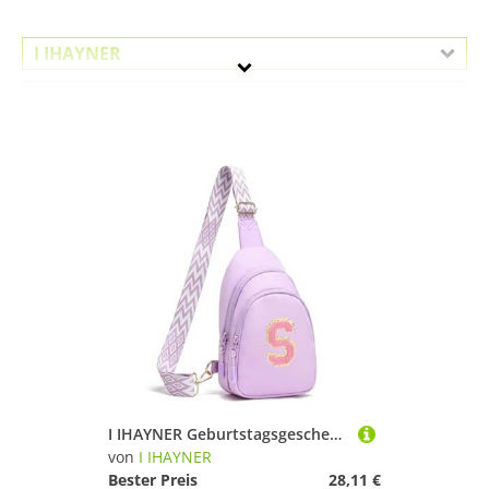
I IHAYNER
Geschlecht
Preis
Lila
I IHAYNER Geburtstagsgeschenke für Mädchen im Alter von 3, 4, 5, 6, 7, 8, 9, 10, 11, 12, 13 Jahren, kleine Initialen-Schultertasche für Reisen, niedliche Umhängetasche, Lila, Small, Casual
von
I IHAYNER
Bester Preis
28,11 €