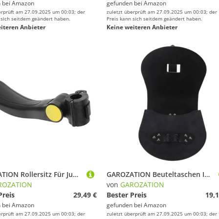
 bei
Amazon
gefunden bei
Amazon
erprüft am 27.09.2025 um 00:03; der
zuletzt überprüft am 27.09.2025 um 00:03; der
 sich seitdem geändert haben.
Preis kann sich seitdem geändert haben.
iteren Anbieter
Keine weiteren Anbieter
GAROZATION Rollersitz Für Junge Mädchen Abnehmbar Aus Memory-Schaum Mit Sitzbezügen Für Elektroroller Klappbar Leicht Zu Installieren
GAROZATION Beuteltaschen Im Nordischen Wikingerstil Für Männer, Gürteltasche, Renaissance, Mittelalterliches Zubehör, Renaissance Beutel, Mittelalterlicher Gürtelbeutel, Mittelalterliche
ROZATION
von
GAROZATION
Preis
29,49 €
Bester Preis
19,1
 bei
Amazon
gefunden bei
Amazon
erprüft am 27.09.2025 um 00:03; der
zuletzt überprüft am 27.09.2025 um 00:03; der