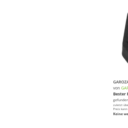
von
GA
Bester 
gefunden
zuletzt üb
Preis kann
Keine we