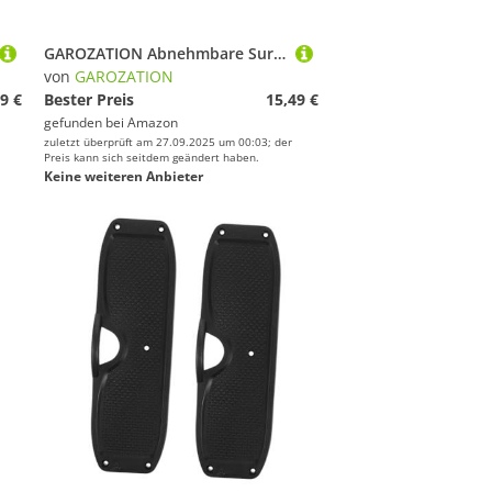
GAROZATION Abnehmbare Surfboard Fin aus Kunststoff Stabilisierender Wassertrenner Paddle Fin Zubehör für Verbessertes Board Tracking Einfache Montage für Kayak Sup Abenteuer
von
GAROZATION
9 €
Bester Preis
15,49 €
gefunden bei
Amazon
zuletzt überprüft am 27.09.2025 um 00:03; der
Preis kann sich seitdem geändert haben.
Keine weiteren Anbieter