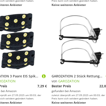
 sich seitdem geändert haben.
Preis kann sich seitdem geändert haben.
iteren Anbieter
Keine weiteren Anbieter
GAROZATION 3 Paare EIS Spikes für Schuhe Winter Eisspikes mit Zähnen Gelb TPE Rutsch Überschuhe für Wandern Joggen Klettern Outdoor Unisex
GAROZATION 2 Stück Rettungsringhalterung Rettungsringhalterung Edelstahl Bojenhalterung Sicherheitsringhalterung Marine Sicherheitsringhalterung Rostfreie Rettungsringabdeckung
ROZATION
von
GAROZATION
Preis
7,29 €
Bester Preis
22,0
 bei
Amazon
gefunden bei
Amazon
erprüft am 27.09.2025 um 00:03; der
zuletzt überprüft am 27.09.2025 um 00:03; der
 sich seitdem geändert haben.
Preis kann sich seitdem geändert haben.
iteren Anbieter
Keine weiteren Anbieter