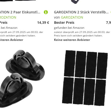
GAROZATION 2 Paar Eiskunstlauf Schlittschuhüberzüge aus Samtigem Elastikmaterial Robuste Schwarze Skate Boots Schoner für Jungen Mädchen Vielseitiger Schutz für Training und Wettkampf
GAROZATION 2 Stück Verstellbare rutschfeste Pedalriemen für Heimtrainer Leichte Kunststoffbänder mit Hoher Reißfestigkeit Geeignet für Fitnessstudio und Zuhause Einfache Anpassung für
ROZATION
von
GAROZATION
Preis
14,39 €
Bester Preis
7,9
 bei
Amazon
gefunden bei
Amazon
erprüft am 27.09.2025 um 00:03; der
zuletzt überprüft am 27.09.2025 um 00:03; der
 sich seitdem geändert haben.
Preis kann sich seitdem geändert haben.
iteren Anbieter
Keine weiteren Anbieter