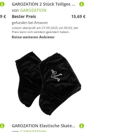
GAROZATION 2 Stück Teiliges Motorhalterungs Kratzfestem Kunststoff Vielseitige Heckplatten für Schlauchboote und Kajaks Leichte Robuste Außenbordmotor-montageplatten für Angeln und
von
GAROZATION
9 €
Bester Preis
15,69 €
gefunden bei
Amazon
zuletzt überprüft am 27.09.2025 um 00:03; der
Preis kann sich seitdem geändert haben.
Keine weiteren Anbieter
GAROZATION Elastische Skateschuh schutzhülle Kratzfester Schlittschuhüberzug für Eiskunstlauf Outdoor Skates Strapazierfähig Tragbar Schutz für Skate Boots Unisex Schwarz XXXL
von
GAROZATION