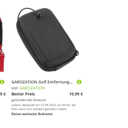
GAROZATION Golf Entfernungsmesser Tasche Robust mit Reißverschluss Multifunktionale Tragetasche für Golfzubehör und Bälle Leicht Tragbar als Hüfttasche Praktischer Organizer für Outdoor
von
GAROZATION
9 €
Bester Preis
10,99 €
gefunden bei
Amazon
zuletzt überprüft am 27.09.2025 um 00:03; der
Preis kann sich seitdem geändert haben.
Keine weiteren Anbieter