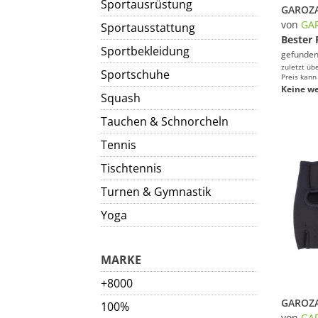
Sportausrüstung
von
GA
Sportausstattung
Bester 
Sportbekleidung
gefunden
zuletzt üb
Sportschuhe
Preis kann
Keine we
Squash
Tauchen & Schnorcheln
Tennis
Tischtennis
Turnen & Gymnastik
Yoga
MARKE
+8000
100%
von
GA