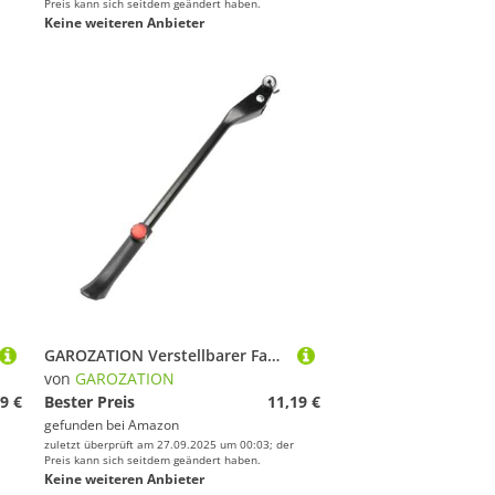
Preis kann sich seitdem geändert haben.
Keine weiteren Anbieter
GAROZATION Verstellbarer Fahrradständer aus Langlebiger Aluminiumlegierung Schnell Anpassbarer Seiten Kickstand für Mountainbikes und Cityräder Stabile Halterung mit Multifunktionaler
von
GAROZATION
9 €
Bester Preis
11,19 €
gefunden bei
Amazon
zuletzt überprüft am 27.09.2025 um 00:03; der
Preis kann sich seitdem geändert haben.
Keine weiteren Anbieter