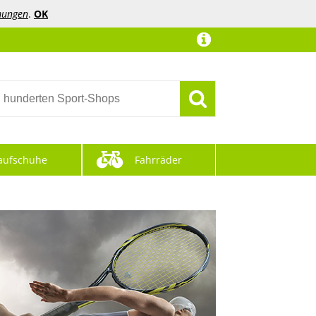
mungen
.
OK
aufschuhe
Fahrräder