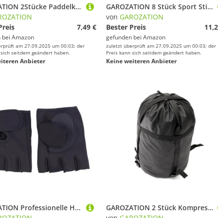
GAROZATION 2Stücke Paddelklemme für Kajak und Kanu Robuste Halterung mit Schraube für Paddel Deckmontierte Clips für Outdoor Wassersport
GAROZATION 8 Stück Sport Stirnband Yoga Schweißband Fahrrad Schweißbänder Atmungsaktive Trainingsbänder Sportliches Stirnband Damen Fitnessstudio Haarband Workout Yoga Übungs
ROZATION
von
GAROZATION
Preis
7,49 €
Bester Preis
11,2
 bei
Amazon
gefunden bei
Amazon
erprüft am 27.09.2025 um 00:03; der
zuletzt überprüft am 27.09.2025 um 00:03; der
 sich seitdem geändert haben.
Preis kann sich seitdem geändert haben.
iteren Anbieter
Keine weiteren Anbieter
GAROZATION Professionelle Halbfinger Fitnesshandschuhe Herren Atmungsaktiv rutschfest für Gewichtheben Fahrrad Gym Training Schwarz
GAROZATION 2 Stück Kompressionsbeutel mit Verstellbaren Gurten Kompakte Aufbewahrungstasche für Schlafsäcke Decken und Outdoor-ausrüstung für Camping Wandern Trekking S
ROZATION
von
GAROZATION