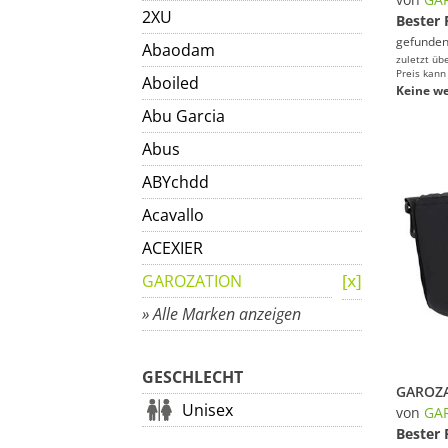
2XU
Bester 
gefunden
Abaodam
zuletzt üb
Preis kann
Aboiled
Keine we
Abu Garcia
Abus
ABYchdd
Acavallo
ACEXIER
GAROZATION
» Alle Marken anzeigen
GESCHLECHT
Unisex
von
GA
Bester 