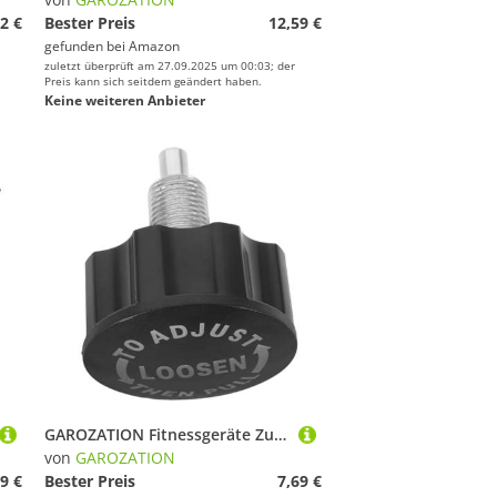
2 €
Bester Preis
12,59 €
gefunden bei
Amazon
zuletzt überprüft am 27.09.2025 um 00:03; der
Preis kann sich seitdem geändert haben.
Keine weiteren Anbieter
GAROZATION Fitnessgeräte Zugstift Kugelknopf mit Drehmechanismus Einfache Widerstandsanpassung Polierte Oberfläche Kompatibel für Heimtrainer und Indoor Bikes Sicherer Griff Schnelle Montage
von
GAROZATION
9 €
Bester Preis
7,69 €