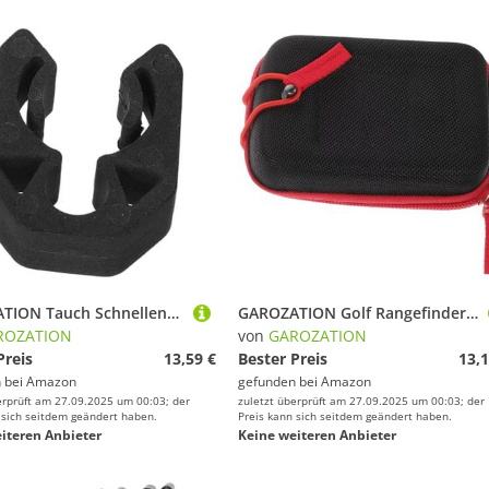
GAROZATION Tauch Schnellentladeklemme Tauchschlauch Cliphalter Tauchschlauchhalter Tauchwerkzeuge Tauchschlauch Clip Tauchgummi Schlauchhalter Tauchschlauchhalter Clip Tauchhaken
GAROZATION Golf Rangefinder Hartschalen Etui Kompakt Schützend Stoßfest Aufbewahrungstasche für Kleine Geräte für Golfliebhaber
ROZATION
von
GAROZATION
Preis
13,59 €
Bester Preis
13,1
 bei
Amazon
gefunden bei
Amazon
erprüft am 27.09.2025 um 00:03; der
zuletzt überprüft am 27.09.2025 um 00:03; der
 sich seitdem geändert haben.
Preis kann sich seitdem geändert haben.
iteren Anbieter
Keine weiteren Anbieter