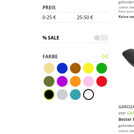
gefunden
PREIS
zuletzt üb
Preis kann
0-25 €
25-50 €
Keine we
% SALE
FARBE
von
GA
Bester 
gefunden
zuletzt üb