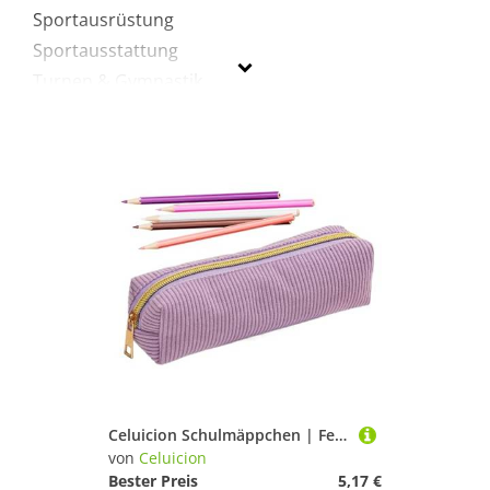
Sportausrüstung
Sportausstattung
Turnen & Gymnastik
Celuicion
Geschlecht
Preis
Lila
Celuicion Schulmäppchen | Federmäppchen für Schule | Einfarbig Cordstoff Schultasche Großes Fassungsvermögen Für Stifte Radiergummi Lineal Mädchen
von
Celuicion
Bester Preis
5,17 €